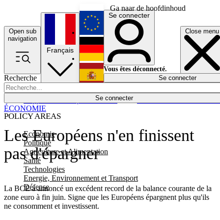
Ga naar de hoofdinhoud
Se connecter
Open sub
Close menu
English
navigation
Français
Deutsch
Vous êtes déconnecté.
Recherche
Se connecter
Español
Lumières éteintes
Se connecter
Rapporteur
Politique
Économie
Newsletters
Evénements
Em
ÉCONOMIE
POLICY AREAS
Les Européens n'en finissent
Economie
Politique
pas d'épargner
Agriculture et Alimentation
Santé
Technologies
Energie, Environnement et Transport
Défense
La BCE a annoncé un excédent record de la balance courante de la
zone euro à fin juin. Signe que les Européens épargnent plus qu'ils
ne consomment et investissent.