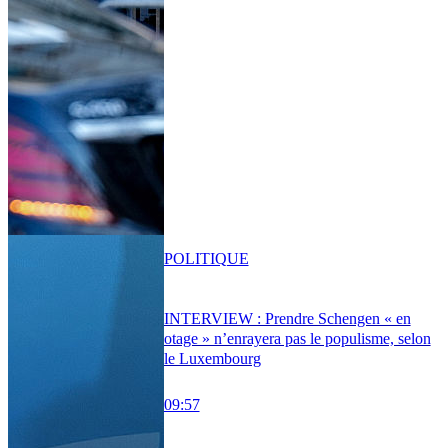
POLITIQUE
INTERVIEW : Prendre Schengen « en
otage » n’enrayera pas le populisme, selon
le Luxembourg
09:57