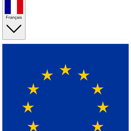
Français