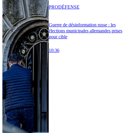
PRO
DÉFENSE
Guerre de désinformation russe : les
élections municipales allemandes prises
pour cible
10:36