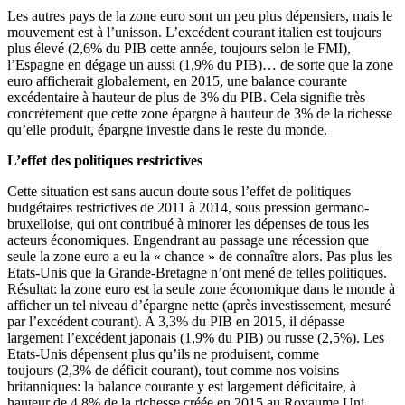
Les autres pays de la zone euro sont un peu plus dépensiers, mais le
mouvement est à l’unisson. L’excédent courant italien est toujours
plus élevé (2,6% du PIB cette année, toujours selon le FMI),
l’Espagne en dégage un aussi (1,9% du PIB)… de sorte que la zone
euro afficherait globalement, en 2015, une balance courante
excédentaire à hauteur de plus de 3% du PIB. Cela signifie très
concrètement que cette zone épargne à hauteur de 3% de la richesse
qu’elle produit, épargne investie dans le reste du monde.
L’effet des politiques restrictives
Cette situation est sans aucun doute sous l’effet de politiques
budgétaires restrictives de 2011 à 2014, sous pression germano-
bruxelloise, qui ont contribué à minorer les dépenses de tous les
acteurs économiques. Engendrant au passage une récession que
seule la zone euro a eu la « chance » de connaître alors. Pas plus les
Etats-Unis que la Grande-Bretagne n’ont mené de telles politiques.
Résultat: la zone euro est la seule zone économique dans le monde à
afficher un tel niveau d’épargne nette (après investissement, mesuré
par l’excédent courant). A 3,3% du PIB en 2015, il dépasse
largement l’excédent japonais (1,9% du PIB) ou russe (2,5%). Les
Etats-Unis dépensent plus qu’ils ne produisent, comme
toujours (2,3% de déficit courant), tout comme nos voisins
britanniques: la balance courante y est largement déficitaire, à
hauteur de 4,8% de la richesse créée en 2015 au Royaume Uni.