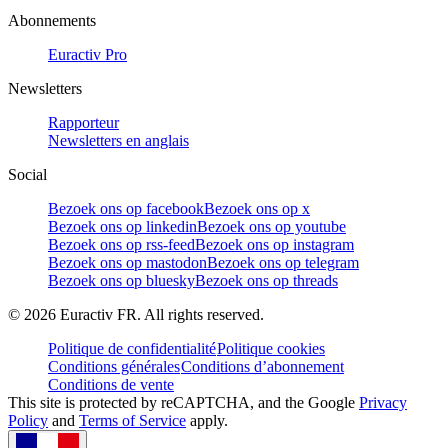
Abonnements
Euractiv Pro
Newsletters
Rapporteur
Newsletters en anglais
Social
Bezoek ons op facebook
Bezoek ons op x
Bezoek ons op linkedin
Bezoek ons op youtube
Bezoek ons op rss-feed
Bezoek ons op instagram
Bezoek ons op mastodon
Bezoek ons op telegram
Bezoek ons op bluesky
Bezoek ons op threads
©
2026
Euractiv FR. All rights reserved.
Politique de confidentialité
Politique cookies
Conditions générales
Conditions d’abonnement
Conditions de vente
This site is protected by reCAPTCHA, and the Google
Privacy
Policy
and
Terms of Service
apply.