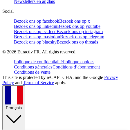
Newsletters en anglais
Social
Bezoek ons op facebook
Bezoek ons op x
Bezoek ons op linkedin
Bezoek ons op youtube
Bezoek ons op rss-feed
Bezoek ons op instagram
Bezoek ons op mastodon
Bezoek ons op telegram
Bezoek ons op bluesky
Bezoek ons op threads
©
2026
Euractiv FR. All rights reserved.
Politique de confidentialité
Politique cookies
Conditions générales
Conditions d’abonnement
Conditions de vente
This site is protected by reCAPTCHA, and the Google
Privacy
Policy
and
Terms of Service
apply.
Français