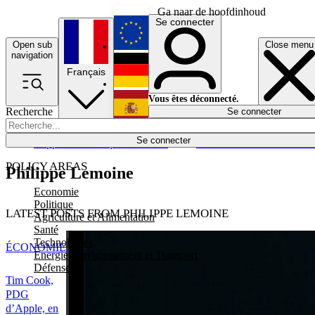
Ga naar de hoofdinhoud
Se connecter
Open sub
Close menu
English
navigation
Français
Deutsch
Vous êtes déconnecté.
Recherche
Se connecter
Español
Lumières éteintes
Se connecter
Rapporteur
Politique
Économie
Newsletters
Evénements
Em
POLICY AREAS
Philippe Lemoine
Economie
Politique
LATEST POSTS FROM PHILIPPE LEMOINE
Agriculture et Alimentation
Santé
Technologies
ÉCONOMIE
Energie, Environnement et Transport
Défense
Tim Cook,
PDG
d’Apple, en