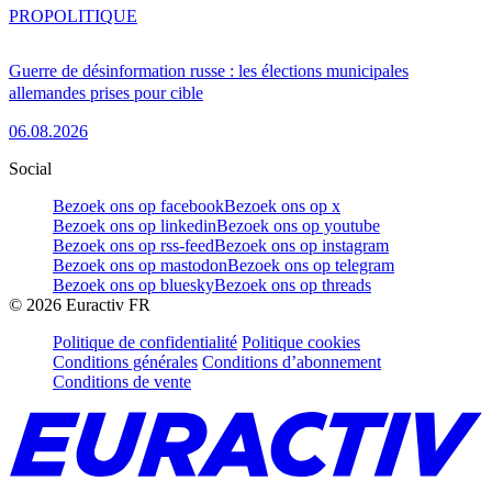
PRO
POLITIQUE
Guerre de désinformation russe : les élections municipales
allemandes prises pour cible
06.08.2026
Social
Bezoek ons op facebook
Bezoek ons op x
Bezoek ons op linkedin
Bezoek ons op youtube
Bezoek ons op rss-feed
Bezoek ons op instagram
Bezoek ons op mastodon
Bezoek ons op telegram
Bezoek ons op bluesky
Bezoek ons op threads
©
2026
Euractiv FR
Politique de confidentialité
Politique cookies
Conditions générales
Conditions d’abonnement
Conditions de vente