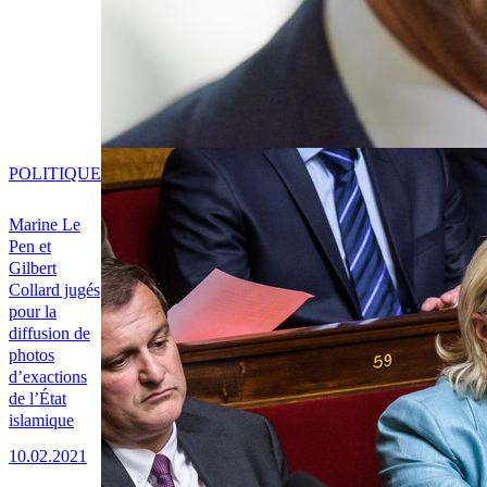
POLITIQUE
Marine Le
Pen et
Gilbert
Collard jugés
pour la
diffusion de
photos
d’exactions
de l’État
islamique
10.02.2021