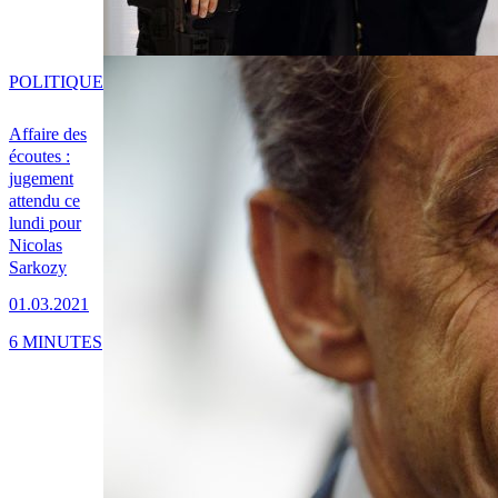
POLITIQUE
Affaire des
écoutes :
jugement
attendu ce
lundi pour
Nicolas
Sarkozy
01.03.2021
6 MINUTES