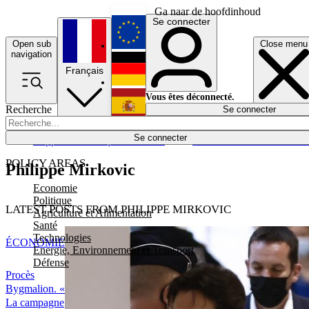
Ga naar de hoofdinhoud
Se connecter
Open sub
Close menu
English
navigation
Français
Deutsch
Vous êtes déconnecté.
Recherche
Se connecter
Español
Lumières éteintes
Se connecter
Rapporteur
Politique
Économie
Newsletters
Evénements
Em
POLICY AREAS
Philippe Mirkovic
Economie
Politique
LATEST POSTS FROM PHILIPPE MIRKOVIC
Agriculture et Alimentation
Santé
Technologies
ÉCONOMIE
Energie, Environnement et Transport
Défense
Procès
Bygmalion. «
La campagne