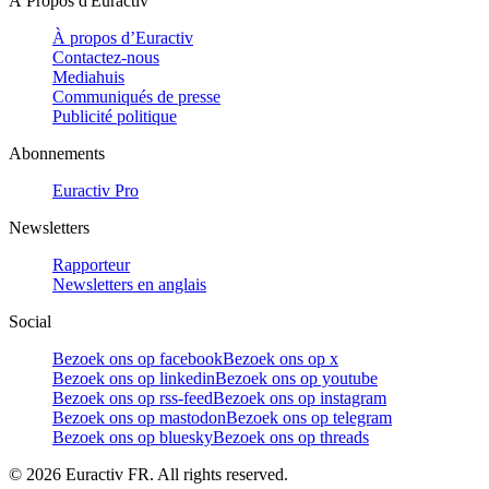
À Propos d'Euractiv
À propos d’Euractiv
Contactez-nous
Mediahuis
Communiqués de presse
Publicité politique
Abonnements
Euractiv Pro
Newsletters
Rapporteur
Newsletters en anglais
Social
Bezoek ons op facebook
Bezoek ons op x
Bezoek ons op linkedin
Bezoek ons op youtube
Bezoek ons op rss-feed
Bezoek ons op instagram
Bezoek ons op mastodon
Bezoek ons op telegram
Bezoek ons op bluesky
Bezoek ons op threads
©
2026
Euractiv FR. All rights reserved.