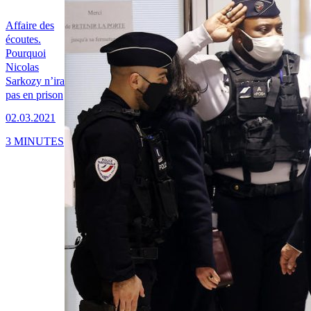
Affaire des
écoutes.
Pourquoi
Nicolas
Sarkozy n’ira
pas en prison
02.03.2021
3 MINUTES