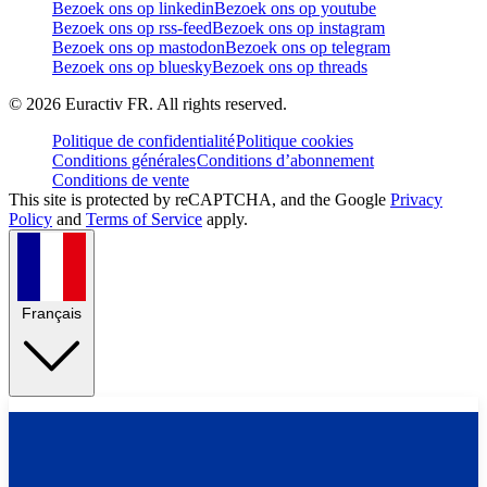
Bezoek ons op linkedin
Bezoek ons op youtube
Bezoek ons op rss-feed
Bezoek ons op instagram
Bezoek ons op mastodon
Bezoek ons op telegram
Bezoek ons op bluesky
Bezoek ons op threads
©
2026
Euractiv FR. All rights reserved.
Politique de confidentialité
Politique cookies
Conditions générales
Conditions d’abonnement
Conditions de vente
This site is protected by reCAPTCHA, and the Google
Privacy
Policy
and
Terms of Service
apply.
Français