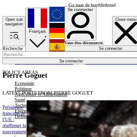
Ga naar de hoofdinhoud
Se connecter
Open sub
Close menu
English
navigation
Français
Deutsch
Vous êtes déconnecté.
Recherche
Se connecter
Español
Lumières éteintes
Se connecter
Rapporteur
Politique
Économie
Newsletters
Evénements
Em
POLICY AREAS
Pierre Goguet
Economie
Politique
LATEST POSTS FROM PIERRE GOGUET
Agriculture et Alimentation
Santé
Technologies
Présidence
Energie, Environnement et Transport
française de
Défense
l’UE :
réaffirmer la
souveraineté