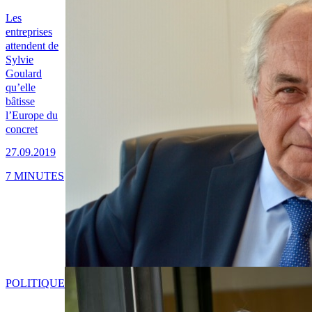
Les
entreprises
attendent de
Sylvie
Goulard
qu’elle
bâtisse
l’Europe du
concret
27.09.2019
7 MINUTES
POLITIQUE