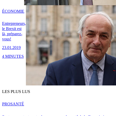
ÉCONOMIE
Entrepreneurs,
le Brexit est
là, préparez-
vous!
23.01.2019
4 MINUTES
LES PLUS LUS
PRO
SANTÉ