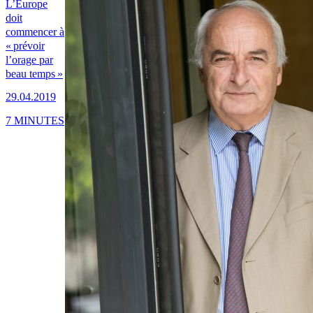
L’Europe
doit
commencer à
« prévoir
l’orage par
beau temps »
29.04.2019
7 MINUTES