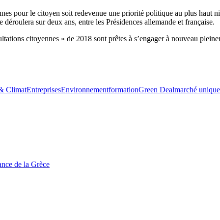
péennes pour le citoyen soit redevenue une priorité politique au plus hau
 se déroulera sur deux ans, entre les Présidences allemande et française.
ltations citoyennes » de 2018 sont prêtes à s’engager à nouveau pleine
& Climat
Entreprises
Environnement
formation
Green Deal
marché unique
tance de la Grèce