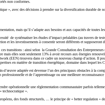
portés non conformes.
ique », avec des décisions à prendre sur la diversification durable de n
entation, mais qu’il s’adapte aux besoins et aux capacités de toutes les
essité de systématiser les études d’impact préalables (au travers de tests
action et les investissements à consentir seront différents et supposeront 
 ces transitions : ainsi selon la Grande Consultation des Entreprene
re mais elles sont seulement 13% à avoir recours aux énergies renouvela
rk (EEN) trouvera dans ce cadre un nouveau champ d’action. Il pourra ai
rtises en matière de transition énergétique, domaine dans lequel les C
-d’œuvre adaptée est devenue l’un des principaux obstacles à la compé
 professionnelle et de l’apprentissage ou une meilleure reconnaissance 
ur rendre opérationnelle une règlementation communautaire parfois tellem
« technocratique ».
opéens, des fonds structurels, … le principe de « better regulation » d