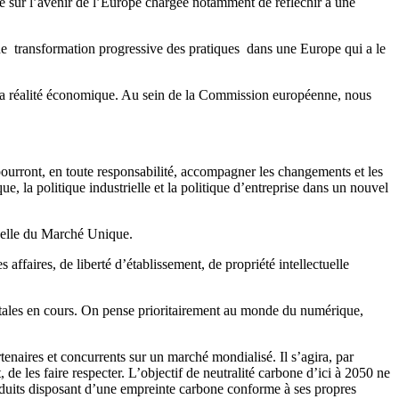
ce sur l’avenir de l’Europe chargée notamment de réfléchir à une
une transformation progressive des pratiques dans une Europe qui a le
s la réalité économique. Au sein de la Commission européenne, nous
ourront, en toute responsabilité, accompagner les changements et les
ue, la politique industrielle et la politique d’entreprise dans un nouvel
 celle du Marché Unique.
 affaires, de liberté d’établissement, de propriété intellectuelle
iétales en cours. On pense prioritairement au monde du numérique,
enaires et concurrents sur un marché mondialisé. Il s’agira, par
e les faire respecter. L’objectif de neutralité carbone d’ici à 2050 ne
roduits disposant d’une empreinte carbone conforme à ses propres