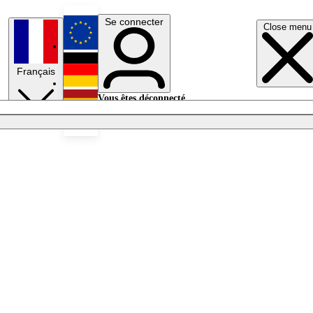
Se connecter
Close menu
English
Français
Deutsch
Vous êtes déconnecté.
Se connecter
Español
Lumières éteintes