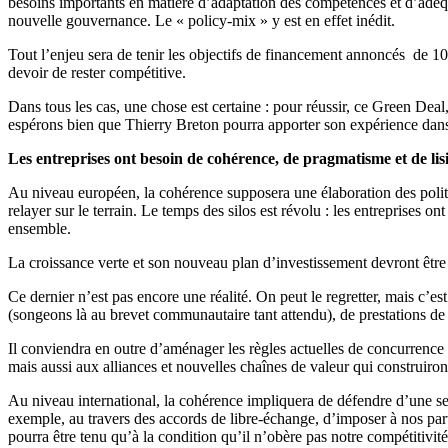
besoins importants en matière d’adaptation des compétences et d’adéqu
nouvelle gouvernance. Le « policy-mix » y est en effet inédit.
Tout l’enjeu sera de tenir les objectifs de financement annoncés de 1
devoir de rester compétitive.
Dans tous les cas, une chose est certaine : pour réussir, ce Green D
espérons bien que Thierry Breton pourra apporter son expérience dans
Les entreprises ont besoin de cohérence, de pragmatisme et de lisi
Au niveau européen, la cohérence supposera une élaboration des politi
relayer sur le terrain. Le temps des silos est révolu : les entreprises 
ensemble.
La croissance verte et son nouveau plan d’investissement devront être
Ce dernier n’est pas encore une réalité. On peut le regretter, mais c’est
(songeons là au brevet communautaire tant attendu), de prestations de 
Il conviendra en outre d’aménager les règles actuelles de concurrence
mais aussi aux alliances et nouvelles chaînes de valeur qui construiro
Au niveau international, la cohérence impliquera de défendre d’une seu
exemple, au travers des accords de libre-échange, d’imposer à nos part
pourra être tenu qu’à la condition qu’il n’obère pas notre compétitiv