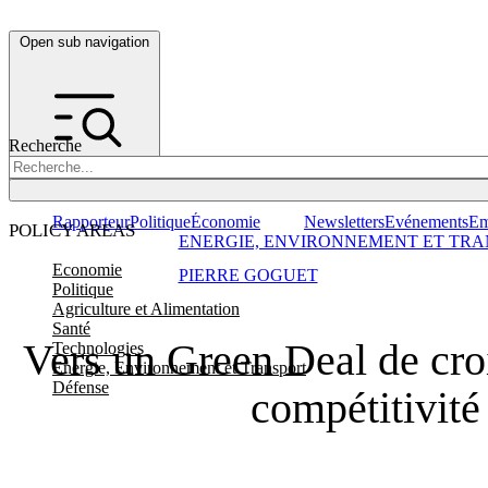
Open sub navigation
Recherche
Rapporteur
Politique
Économie
Newsletters
Evénements
Em
POLICY AREAS
ENERGIE, ENVIRONNEMENT ET TRA
Economie
PIERRE GOGUET
Politique
Agriculture et Alimentation
Santé
Vers un Green Deal de cro
Technologies
Energie, Environnement et Transport
Défense
compétitivité