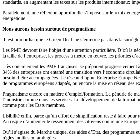
standards, en augmentant les taxes sur les produits internationaux im
Parallèlement, une réflexion approfondie s’impose sur le « mix énergét
énergétique.
Nous aurons besoin surtout de pragmatisme
Il est primordial que le Green Deal ne s’enferme pas dans la surrèglem
Les PME devront faire l’objet d’une attention particulière. D’où la néc
la taille de l’entreprise, les process à mettre en œuvre, les priorités d’
Très concrètement les PME françaises se préparent progressivement à
34% des entreprises ont entamé une transition vers l’économie circulai
besoin d’être accompagnées. Le réseau d’appui Enterprise Europe Netwo
de programmes européens adaptés, ou encore la mise en réseau des expe
Pragmatisme encore en matière d’emploi/formation. La pénurie de main
l’industrie comme dans les services. Le développement de la formation
comme pour les Etats-membres.
Lisibilité enfin, parce qu’un effort de simplification reste à faire po
Au risque d’alimenter le ressentiment des citoyens contre une Europe 
Qu’il s’agisse du Marché unique, des aides d’Etat, des programmes eur
règles inutiles ou ambigües.