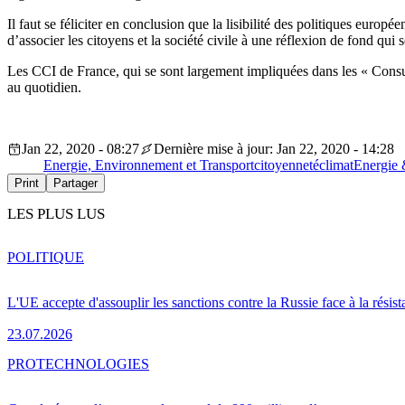
Il faut se féliciter en conclusion que la lisibilité des politiques euro
d’associer les citoyens et la société civile à une réflexion de fond qui
Les CCI de France, qui se sont largement impliquées dans les « Consu
au quotidien.
Jan 22, 2020 - 08:27
Dernière mise à jour: Jan 22, 2020 - 14:28
Energie, Environnement et Transport
citoyenneté
climat
Energie 
Print
Partager
LES PLUS LUS
POLITIQUE
L'UE accepte d'assouplir les sanctions contre la Russie face à la résis
23.07.2026
PRO
TECHNOLOGIES