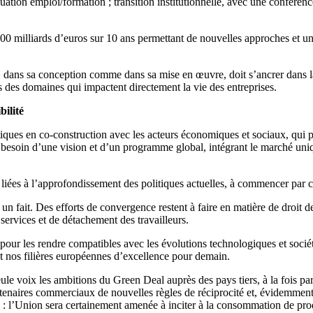
ation emploi/formation ; transition institutionnelle, avec une conféren
000 milliards d’euros sur 10 ans permettant de nouvelles approches et 
eal, dans sa conception comme dans sa mise en œuvre, doit s’ancrer dan
 des domaines qui impactent directement la vie des entreprises.
bilité
ques en co-construction avec les acteurs économiques et sociaux, qui p
ont besoin d’une vision et d’un programme global, intégrant le marché uniq
 liées à l’approfondissement des politiques actuelles, à commencer par
 un fait. Des efforts de convergence restent à faire en matière de droit des
services et de détachement des travailleurs.
 pour les rendre compatibles avec les évolutions technologiques et soc
nt nos filières européennes d’excellence pour demain.
le voix les ambitions du Green Deal auprès des pays tiers, à la fois part
enaires commerciaux de nouvelles règles de réciprocité et, évidemment, d
ité : l’Union sera certainement amenée à inciter à la consommation de p