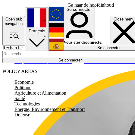
Ga naar de hoofdinhoud
Se connecter
Open sub
Close menu
English
navigation
Français
Deutsch
Vous êtes déconnecté.
Recherche
Se connecter
Español
Lumières éteintes
Se connecter
Rapporteur
Politique
Économie
Newsletters
Evénements
Em
POLICY AREAS
Economie
Politique
Agriculture et Alimentation
Santé
Technologies
Energie, Environnement et Transport
Défense