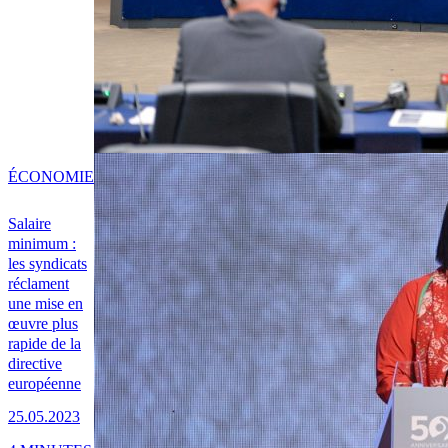
ÉCONOMIE
Salaire
minimum :
les syndicats
réclament
une mise en
œuvre plus
rapide de la
directive
européenne
25.05.2023