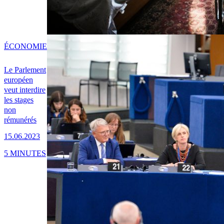
ÉCONOMIE
Le Parlement
européen
veut interdire
les stages
non
rémunérés
15.06.2023
5 MINUTES