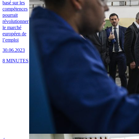
basé sur les
compétences
pourrait
révolutionner
le marché
européen de
l’emploi
30.06.2023
8 MINUTES