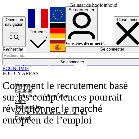
Ga naar de hoofdinhoud
Se connecter
Open sub
Close menu
English
navigation
Français
Deutsch
Vous êtes déconnecté.
Recherche
Se connecter
Español
Lumières éteintes
Se connecter
Rapporteur
Politique
Économie
Newsletters
Evénements
Em
ÉCONOMIE
POLICY AREAS
Comment le recrutement basé
Economie
Politique
sur les compétences pourrait
Agriculture et Alimentation
Santé
révolutionner le marché
Technologies
Energie, Environnement et Transport
européen de l’emploi
Défense