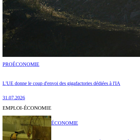
PRO
ÉCONOMIE
L'UE donne le coup d'envoi des gigafactories dédiées à l'IA
31.07.2026
EMPLOI-ÉCONOMIE
ÉCONOMIE