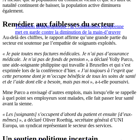
natalité continuent de baisser, la population active diminuera
également.
Remédier aux faiblesses du secteur
Transition démographique : la Commission européenne
met en garde contre la diminution de la main-d’œuvre
Au-delà des chiffres, le rapport affirme qu’une grande partie du
secteur est soutenue par l’empathie de soignants exploités.
« Je paie toutes mes factures médicales. Je n’ai pas d’assurance
médicale. Je n’ai pas de fonds de pension »
, a déclaré Yolly Parco,
une aide-soignante philippine qui travaille à Bruxelles et qui s’est
exprimée lors de la conférence d’hier.
« J’ai toujours à l’esprit que
cette personne dont je m’occupe bénéficie de tous les soins de santé
et de l’aide dont elle a besoin, mais pas moi »
, a-t-elle poursuivi.
Mme Parco a envisagé d’autres emplois, mais lorsqu’elle se rappelle
à quel point ses employeurs sont malades, elle fait passer leur santé
avant la sienne.
« Les [soignants] s’occupent d’abord du patient et ensuite [d’eux-
mêmes] »
, a déclaré Oliver Roethig, secrétaire général d’UNI
Europa, un syndicat représentant le secteur des services.
Un soutien politique incertain