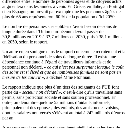
différence entre le nombre de personnes âgées et de citoyens actifs
augmentera dans les années à venir. En Grèce, en Italie, au Portugal
et en Espagne, on prévoit par exemple que les personnes âgées de
plus de 65 ans représenteront 60 % de la population d’ici 2050.
Le nombre de personnes susceptibles d’avoir besoin de soins de
longue durée dans l’Union européenne devrait passer de
30,8 millions en 2019 à 33,7 millions en 2030, puis à 38,1 millions
en 2050, selon le rapport.
Un autre enjeu souligné dans le rapport concerne le recrutement et la
fidélisation du personnel de soins de longue durée. Il existe une
dépendance continue à l’égard de travailleurs informels et de
personnel non déclaré,
« ce qui n’est pas surprenant lorsque le coût
des soins est si élevé et que de nombreuses familles ne sont pas en
mesure de les couvrir »
, a déclaré Mme Pfohman.
Le rapport indique que plus d’un tiers des soignants de l’UE font
partie du
« secteur non déclaré »
, c’est-à-dire qu’ils travaillent sans
permis, sans protection sociale et sans soutien professionnel. En
outre, on dénombre quelque 52 millions d’aidants informels,
principalement des épouses, des enfants, des amis ou des voisins,
dont les salaires non versés s’élèvent au total à 242 milliards d’euros
par an.
À mesure que la population du continent vieillit et que les taux de