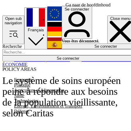
Ga naar de hoofdinhoud
Se connecter
Open sub
Close menu
English
navigation
Français
Deutsch
Vous êtes déconnecté.
Recherche
Se connecter
Español
Lumières éteintes
Se connecter
Rapporteur
Politique
Économie
Newsletters
Evénements
Em
ÉCONOMIE
POLICY AREAS
Le système de soins européen
Economie
Politique
peine à répondre aux besoins
Agriculture et Alimentation
Santé
de la population vieillissante,
Technologies
Energie, Environnement et Transport
selon Caritas
Défense