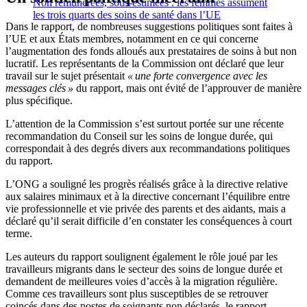
Non rémunérées, sous-estimées : les femmes assument
les trois quarts des soins de santé dans l’UE
Dans le rapport, de nombreuses suggestions politiques sont faites à
l’UE et aux États membres, notamment en ce qui concerne
l’augmentation des fonds alloués aux prestataires de soins à but non
lucratif. Les représentants de la Commission ont déclaré que leur
travail sur le sujet présentait
« une forte convergence avec les
messages clés »
du rapport, mais ont évité de l’approuver de manière
plus spécifique.
L’attention de la Commission s’est surtout portée sur une récente
recommandation du Conseil sur les soins de longue durée, qui
correspondait à des degrés divers aux recommandations politiques
du rapport.
L’ONG a souligné les progrès réalisés grâce à la directive relative
aux salaires minimaux et à la directive concernant l’équilibre entre
vie professionnelle et vie privée des parents et des aidants, mais a
déclaré qu’il serait difficile d’en constater les conséquences à court
terme.
Les auteurs du rapport soulignent également le rôle joué par les
travailleurs migrants dans le secteur des soins de longue durée et
demandent de meilleures voies d’accès à la migration régulière.
Comme ces travailleurs sont plus susceptibles de se retrouver
coincés dans des postes de soignants non déclarés, le rapport