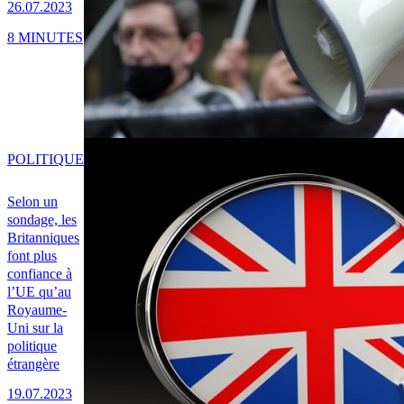
26.07.2023
8 MINUTES
POLITIQUE
Selon un
sondage, les
Britanniques
font plus
confiance à
l’UE qu’au
Royaume-
Uni sur la
politique
étrangère
19.07.2023