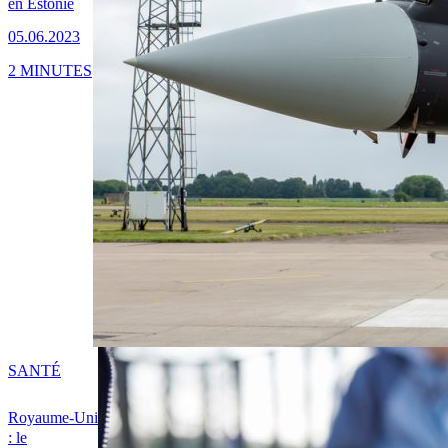
en Estonie
05.06.2023
2 MINUTES
SANTÉ
Royaume-Uni
: le