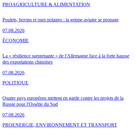
PRO
AGRICULTURE & ALIMENTATION
Poulets, bovins et ours polaires : la grippe aviaire se propage
07.08.2026
ÉCONOMIE
La « résilience surprenante » de l'Allemagne face à la forte hausse
des exportations chinoises
07.08.2026
POLITIQUE
Quatre pays européens mettent en garde contre les projets de la
Russie pour l'Ossétie du Sud
07.08.2026
PRO
ENERGIE, ENVIRONNEMENT ET TRANSPORT