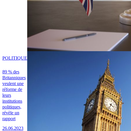
POLITIQUE
89 % des
Britanniques
veulent une
réforme de
leurs
institutions
politiques,
révèle un
rapport
26.06.2023