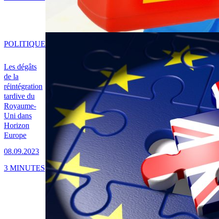
POLITIQUE
Les dégâts
de la
réintégration
tardive du
Royaume-
Uni dans
Horizon
Europe
08.09.2023
3 MINUTES