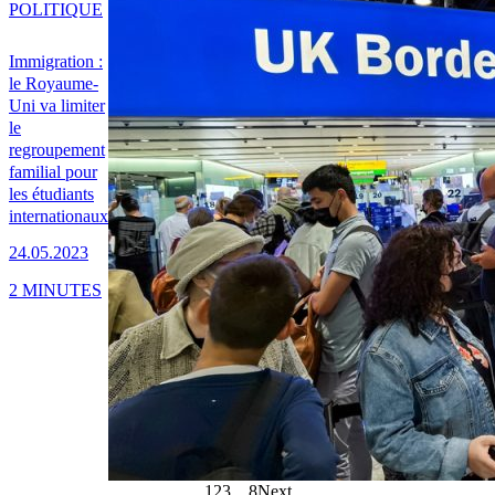
POLITIQUE
Immigration :
le Royaume-
Uni va limiter
le
regroupement
familial pour
les étudiants
internationaux
24.05.2023
2 MINUTES
1
2
3
…
8
Next