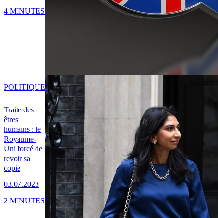
4 MINUTES
POLITIQUE
Traite des
êtres
humains : le
Royaume-
Uni forcé de
revoir sa
copie
03.07.2023
2 MINUTES