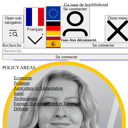
Ga naar de hoofdinhoud
Se connecter
Open sub
Close menu
English
navigation
Français
Deutsch
Vous êtes déconnecté.
Recherche
Se connecter
Español
Lumières éteintes
Se connecter
Rapporteur
Politique
Économie
Newsletters
Evénements
Em
POLICY AREAS
Economie
Politique
Agriculture et Alimentation
Santé
Technologies
Energie, Environnement et Transport
Défense