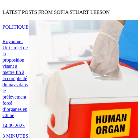
LATEST POSTS FROM SOFIA STUART LEESON
POLITIQUE
Royaume-
Uni : rejet de
la
proposition
visant à
mettre fin à
la complicité
du pays dans
le
prélèvement
forcé
d’organes en
Chine
14.09.2023
3 MINUTES