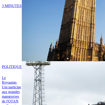
3 MINUTES
POLITIQUE
Le
Royaume-
Uni participe
aux grandes
manœuvres
de l'OTAN