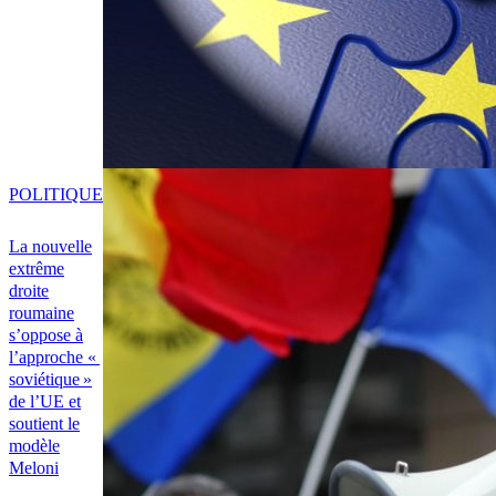
POLITIQUE
La nouvelle
extrême
droite
roumaine
s’oppose à
l’approche «
soviétique »
de l’UE et
soutient le
modèle
Meloni