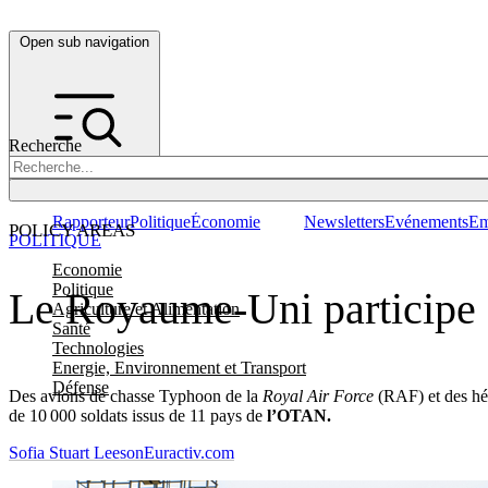
Open sub navigation
Recherche
Rapporteur
Politique
Économie
Newsletters
Evénements
Em
POLICY AREAS
POLITIQUE
Economie
Politique
Le Royaume-Uni participe
Agriculture et Alimentation
Santé
Technologies
Energie, Environnement et Transport
Défense
Des avions de chasse Typhoon de la
Royal Air Force
(RAF) et des hé
de 10 000 soldats issus de 11 pays de
l’OTAN.
Sofia Stuart Leeson
Euractiv.com