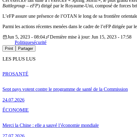
Cet exercice fait suite à l’exercice « Spring Storm », le plus grand e
Battlegroup – eFP
) dirigé par le Royaume-Uni, composé de forces br
L’eFP assure une présence de l’OTAN le long de sa frontière orientale
Parmi les actions récentes menées dans le cadre de l’eFP dirigée par 
Jun 5, 2023 - 08:04
Dernière mise à jour: Jun 15, 2023 - 17:58
Politique
sécurité
Print
Partager
LES PLUS LUS
PRO
SANTÉ
Sept pays votent contre le programme de santé de la Commission
24.07.2026
ÉCONOMIE
Merci la Chine : elle a sauvé l’économie mondiale
27.07.2026