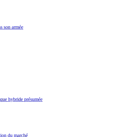
ns son armée
taque hybride présumée
ation du marché