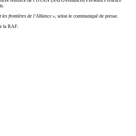
avancée renforcé de l’OTAN (
NATO-enhanced Forward Presence
ts.
 les frontières de l’Alliance »
, selon le communiqué de presse.
de la RAF.