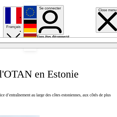
Se connecter
Close menu
English
Français
Deutsch
Vous êtes déconnecté.
Se connecter
Español
Lumières éteintes
l'OTAN en Estonie
ice d’entraînement au large des côtes estoniennes, aux côtés de plus