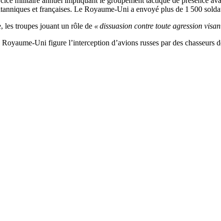
xercice militaire annuel impliquant le groupement tactique de présence 
itanniques et françaises. Le Royaume-Uni a envoyé plus de 1 500 solda
, les troupes jouant un rôle de
« dissuasion contre toute agression visant
le Royaume-Uni figure l’interception d’avions russes par des chasseurs 