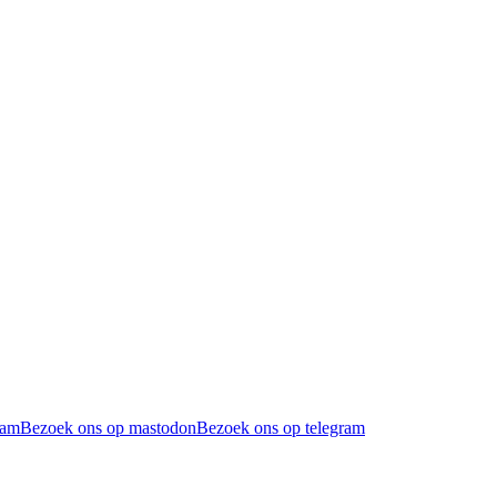
ram
Bezoek ons op mastodon
Bezoek ons op telegram