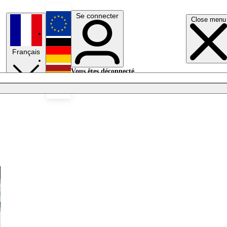
Se connecter
Close menu
English
Français
Deutsch
Vous êtes déconnecté.
Se connecter
Español
Lumières éteintes