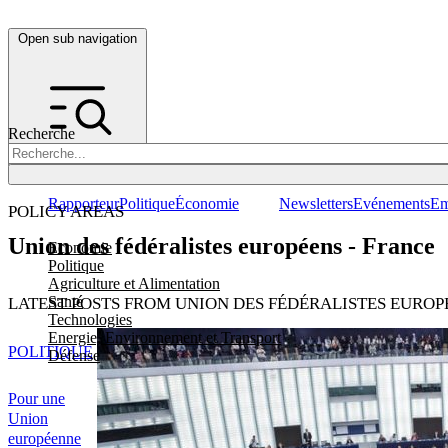
Open sub navigation
Recherche
Rapporteur
Politique
Économie
Newsletters
Evénements
Em
POLICY AREAS
Union des fédéralistes européens - France
Economie
Politique
Agriculture et Alimentation
Santé
LATEST POSTS FROM UNION DES FÉDÉRALISTES EUROP
Technologies
Energie, Environnement et Transport
POLITIQUE
Défense
Pour une
Union
européenne