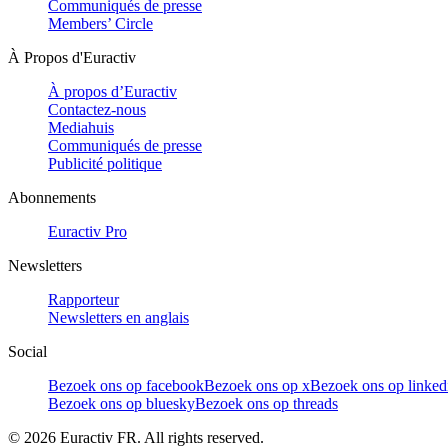
Communiqués de presse
Members’ Circle
À Propos d'Euractiv
À propos d’Euractiv
Contactez-nous
Mediahuis
Communiqués de presse
Publicité politique
Abonnements
Euractiv Pro
Newsletters
Rapporteur
Newsletters en anglais
Social
Bezoek ons op facebook
Bezoek ons op x
Bezoek ons op linked
Bezoek ons op bluesky
Bezoek ons op threads
©
2026
Euractiv FR. All rights reserved.