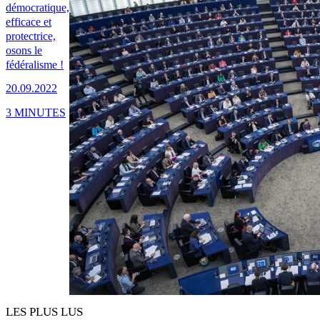
démocratique,
efficace et
protectrice,
osons le
fédéralisme !
20.09.2022
3 MINUTES
LES PLUS LUS