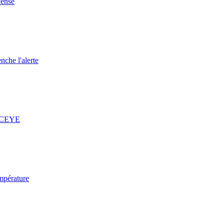
fense
nche l'alerte
 ICEYE
mpérature