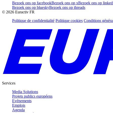
Bezoek ons op facebook
Bezoek ons op x
Bezoek ons op linked
Bezoek ons op bluesky
Bezoek ons op threads
©
2026
Euractiv FR
Politique de confidentialité
Politique cookies
Conditions généra
Services
Media Solutions
Projets publics européens
Evénements
Emplois
Agenda