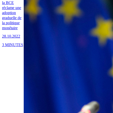
la BCE
réclame une
adoption
graduelle de
la politique
monétaire
28.10.2022
3 MINUTES