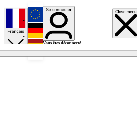
Se connecter
Close menu
English
Français
Deutsch
Vous êtes déconnecté.
Se connecter
Español
Lumières éteintes