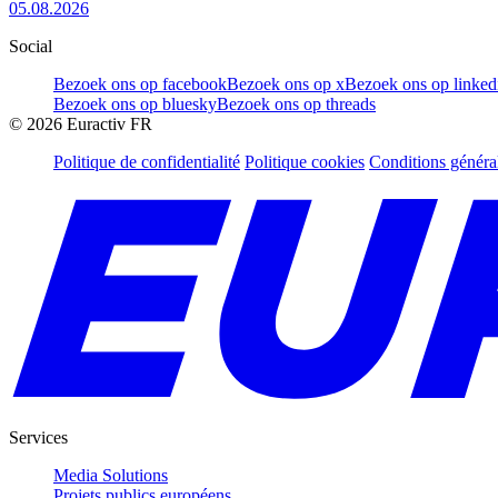
05.08.2026
Social
Bezoek ons op facebook
Bezoek ons op x
Bezoek ons op linked
Bezoek ons op bluesky
Bezoek ons op threads
©
2026
Euractiv FR
Politique de confidentialité
Politique cookies
Conditions généra
Services
Media Solutions
Projets publics européens