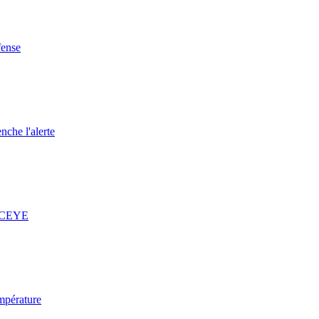
fense
nche l'alerte
 ICEYE
mpérature