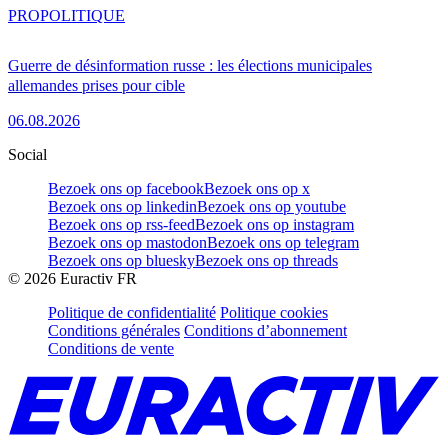
PRO
POLITIQUE
Guerre de désinformation russe : les élections municipales
allemandes prises pour cible
06.08.2026
Social
Bezoek ons op facebook
Bezoek ons op x
Bezoek ons op linkedin
Bezoek ons op youtube
Bezoek ons op rss-feed
Bezoek ons op instagram
Bezoek ons op mastodon
Bezoek ons op telegram
Bezoek ons op bluesky
Bezoek ons op threads
©
2026
Euractiv FR
Politique de confidentialité
Politique cookies
Conditions générales
Conditions d’abonnement
Conditions de vente