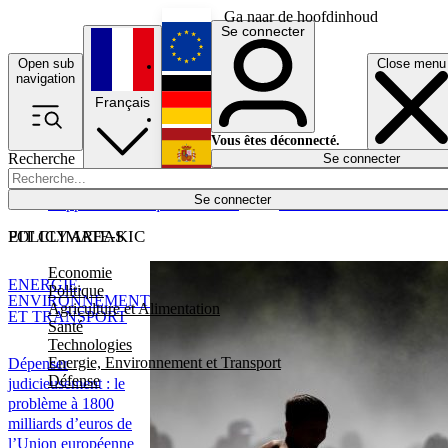
Ga naar de hoofdinhoud
Se connecter
Open sub
Close menu
English
navigation
Français
Deutsch
Vous êtes déconnecté.
Recherche
Se connecter
Español
Lumières éteintes
Se connecter
Rapporteur
Politique
Économie
Newsletters
Evénements
Em
POLICY AREAS
EIT CLIMATE-KIC
Economie
ENERGIE,
Politique
ENVIRONNEMENT
Agriculture et Alimentation
ET TRANSPORT
Santé
Technologies
Energie, Environnement et Transport
Dépenser
Défense
judicieusement : le
problème à 1800
milliards d’euros de
l’Union européenne