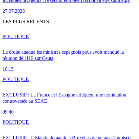
Incendies ravageurs : l'exécutif européen reconnaît être submergé
27.07.2026
LES PLUS RÉCENTS
POLITIQUE
La droite attaque les ministres espagnols pour avoir manqué la
réunion de l'UE sur Ceuta
10:15
POLITIQUE
EXCLUSIF : La France et l'Espagne critiquent une nomination
controversée au SEAE
09:40
POLITIQUE
EXCLUSIF : L'Islande demande à Bruxelles de ne pas s'immiscer