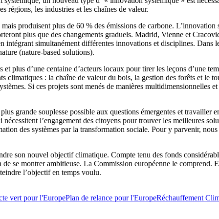
t systémique, un nouveau type d’ « innovation systémique » est nécessair
es régions, les industries et les chaînes de valeur.
e mais produisent plus de 60 % des émissions de carbone. L’innovation 
orteront plus que des changements graduels. Madrid, Vienne et Cracovie
en intégrant simultanément différentes innovations et disciplines. Dans 
ature (nature-based solutions).
es et plus d’une centaine d’acteurs locaux pour tirer les leçons d’une te
s climatiques : la chaîne de valeur du bois, la gestion des forêts et le 
stèmes. Si ces projets sont menés de manières multidimensionnelles et i
lus grande souplesse possible aux questions émergentes et travailler e
ui nécessitent l’engagement des citoyens pour trouver les meilleures sol
ation des systèmes par la transformation sociale. Pour y parvenir, nous
dre son nouvel objectif climatique. Compte tenu des fonds considérables
ion de se montrer ambitieuse. La Commission européenne le comprend. El
tteindre l’objectif en temps voulu.
cte vert pour l'Europe
Plan de relance pour l'Europe
Réchauffement Clim