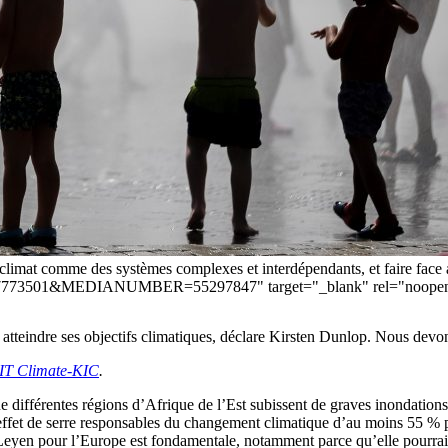
mat comme des systèmes complexes et interdépendants, et faire face á 
628007773501&MEDIANUMBER=55297847" target="_blank" rel="noope
r atteindre ses objectifs climatiques, déclare Kirsten Dunlop. Nous devo
IT Climate-KIC
.
que différentes régions d’Afrique de l’Est subissent de graves inondati
ffet de serre responsables du changement climatique d’au moins 55 % pa
Leyen pour l’Europe est fondamentale, notamment parce qu’elle pourrait