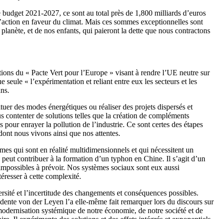
e budget 2021-2027, ce sont au total près de 1,800 milliards d’euros
 l’action en faveur du climat. Mais ces sommes exceptionnelles sont
lanète, et de nos enfants, qui paieront la dette que nous contractons
tions du « Pacte Vert pour l’Europe » visant à rendre l’UE neutre sur
eule « l’expérimentation et reliant entre eux les secteurs et les
 ans.
tuer des modes énergétiques ou réaliser des projets dispersés et
s contenter de solutions telles que la création de compléments
 pour enrayer la pollution de l’industrie. Ce sont certes des étapes
dont nous vivons ainsi que nos attentes.
èmes qui sont en réalité multidimensionnels et qui nécessitent un
eut contribuer à la formation d’un typhon en Chine. Il s’agit d’un
impossibles à prévoir. Nos systèmes sociaux sont eux aussi
téresser à cette complexité.
sité et l’incertitude des changements et conséquences possibles.
idente von der Leyen l’a elle-même fait remarquer lors du discours sur
 modernisation systémique de notre économie, de notre société et de