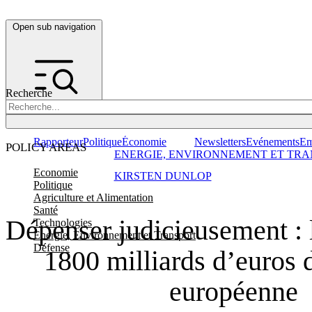
Open sub navigation
Recherche
Rapporteur
Politique
Économie
Newsletters
Evénements
Em
POLICY AREAS
ENERGIE, ENVIRONNEMENT ET TRA
Economie
KIRSTEN DUNLOP
Politique
Agriculture et Alimentation
Santé
Dépenser judicieusement : 
Technologies
Energie, Environnement et Transport
Défense
1800 milliards d’euros 
européenne