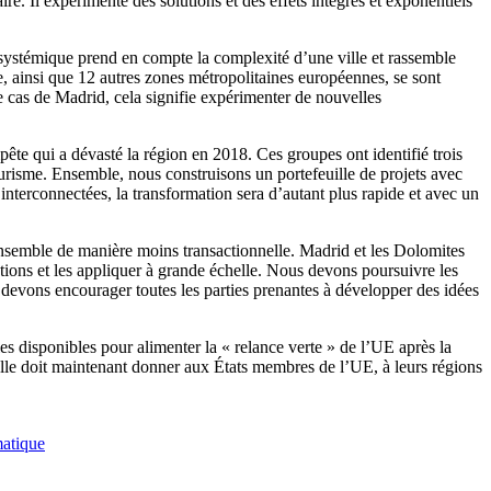
e. Il expérimente des solutions et des effets intégrés et exponentiels
systémique prend en compte la complexité d’une ville et rassemble
, ainsi que 12 autres zones métropolitaines européennes, se sont
le cas de Madrid, cela signifie expérimenter de nouvelles
mpête qui a dévasté la région en 2018. Ces groupes ont identifié trois
tourisme. Ensemble, nous construisons un portefeuille de projets avec
nterconnectées, la transformation sera d’autant plus rapide et avec un
nsemble de manière moins transactionnelle. Madrid et les Dolomites
utions et les appliquer à grande échelle. Nous devons poursuivre les
 devons encourager toutes les parties prenantes à développer des idées
 disponibles pour alimenter la « relance verte » de l’UE après la
le doit maintenant donner aux États membres de l’UE, à leurs régions
atique