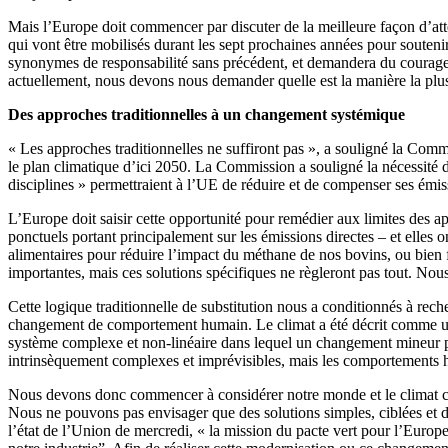
Mais l’Europe doit commencer par discuter de la meilleure façon d’atte
qui vont être mobilisés durant les sept prochaines années pour souteni
synonymes de responsabilité sans précédent, et demandera du courage et
actuellement, nous devons nous demander quelle est la manière la plus
Des approches traditionnelles à un changement systémique
« Les approches traditionnelles ne suffiront pas », a souligné la Com
le plan climatique d’ici 2050. La Commission a souligné la nécessité d
disciplines » permettraient à l’UE de réduire et de compenser ses émis
L’Europe doit saisir cette opportunité pour remédier aux limites des ap
ponctuels portant principalement sur les émissions directes – et elles
alimentaires pour réduire l’impact du méthane de nos bovins, ou bien fa
importantes, mais ces solutions spécifiques ne règleront pas tout. No
Cette logique traditionnelle de substitution nous a conditionnés à rech
changement de comportement humain. Le climat a été décrit comme un s
système complexe et non-linéaire dans lequel un changement mineur pe
intrinsèquement complexes et imprévisibles, mais les comportements hu
Nous devons donc commencer à considérer notre monde et le climat com
Nous ne pouvons pas envisager que des solutions simples, ciblées et di
l’état de l’Union de mercredi, « la mission du pacte vert pour l’Europ