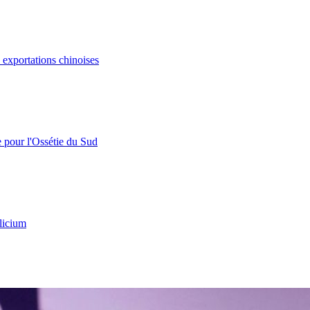
s exportations chinoises
e pour l'Ossétie du Sud
licium