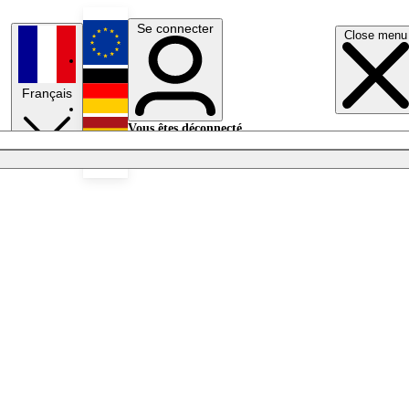
Se connecter
Close menu
English
Français
Deutsch
Vous êtes déconnecté.
Se connecter
Español
Lumières éteintes