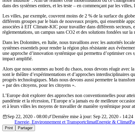
notre industrie”. Afin de réaliser cette modernisation ou ce changemen
dans des systèmes entiers, et les teste – en commençant par les villes, l
Les villes, par exemple, couvrent moins de 2 % de la surface du glob
différents groupes par le biais de nouveaux projets, qui ensemble app
associées à EIT Climate-KIC pour travailler dans différents secteurs, 
règlementations, un campus sans CO2 et des solutions fondées sur la n
Dans les Dolomites, en Italie, nous travaillons avec les autorités local
systèmes essentiels pour rendre la région plus résistante aux événement
une approche d’innovation systémique qui permettra d’optimiser ces sy
impact amplifié.
Alors que nous sommes au bord du chaos, nous devons réagir avec la p
sont le théâtre d’expérimentations et d’approches interdisciplinaires q
progrès technologiques. Mais nous devons aussi permettre la transform
« par des citoyens, pour les citoyens ».
L’Europe doit explorer des approches non conventionnelles pour attein
pandémie et la récession, l’Europe n’a jamais eu de meilleure occas
et à leurs villes les moyens de travailler de manière systémique pour a
Sep 22, 2020 - 08:00
Dernière mise à jour: Sep 22, 2020 - 14:24
Energie, Environnement et Transport
climat
Energie & Climat
Pa
Print
Partager