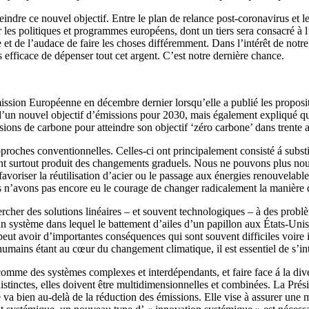
indre ce nouvel objectif. Entre le plan de relance post-coronavirus et l
r les politiques et programmes européens, dont un tiers sera consacré à
 de l’audace de faire les choses différemment. Dans l’intérêt de notre p
 efficace de dépenser tout cet argent. C’est notre dernière chance.
mission Européenne en décembre dernier lorsqu’elle a publié les proposi
’un nouvel objectif d’émissions pour 2030, mais également expliqué que s
sions de carbone pour atteindre son objectif ‘zéro carbone’ dans trente
proches conventionnelles. Celles-ci ont principalement consisté á substi
 ont surtout produit des changements graduels. Nous ne pouvons plus nou
voriser la réutilisation d’acier ou le passage aux énergies renouvelables
us n’avons pas encore eu le courage de changer radicalement la manière 
ercher des solutions linéaires – et souvent technologiques – à des probl
ystème dans lequel le battement d’ailes d’un papillon aux États-Unis p
ut avoir d’importantes conséquences qui sont souvent difficiles voire 
mains étant au cœur du changement climatique, il est essentiel de s’in
me des systèmes complexes et interdépendants, et faire face á la diver
stinctes, elles doivent être multidimensionnelles et combinées. La Prés
e va bien au-delà de la réduction des émissions. Elle vise à assurer une