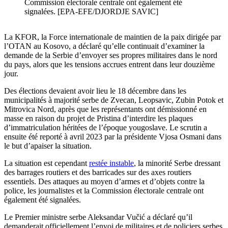
Commission électorale centrale ont également été
signalées. [EPA-EFE/DJORDJE SAVIC]
La KFOR, la Force internationale de maintien de la paix dirigée par
l’OTAN au Kosovo, a déclaré qu’elle continuait d’examiner la
demande de la Serbie d’envoyer ses propres militaires dans le nord
du pays, alors que les tensions accrues entrent dans leur douzième
jour.
Des élections devaient avoir lieu le 18 décembre dans les
municipalités à majorité serbe de Zvecan, Leopsavic, Zubin Potok et
Mitrovica Nord, après que les représentants ont démissionné en
masse en raison du projet de Pristina d’interdire les plaques
d’immatriculation héritées de l’époque yougoslave. Le scrutin a
ensuite été reporté à avril 2023 par la présidente Vjosa Osmani dans
le but d’apaiser la situation.
La situation est cependant
restée instable
, la minorité Serbe dressant
des barrages routiers et des barricades sur des axes routiers
essentiels. Des attaques au moyen d’armes et d’objets contre la
police, les journalistes et la Commission électorale centrale ont
également été signalées.
Le Premier ministre serbe Aleksandar Vučić a déclaré qu’il
demanderait officiellement l’envoi de militaires et de policiers serbes