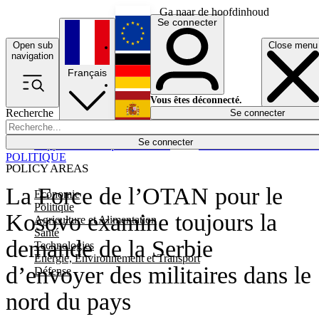
Ga naar de hoofdinhoud
Se connecter
Open sub
Close menu
English
navigation
Français
Deutsch
Vous êtes déconnecté.
Recherche
Se connecter
Español
Lumières éteintes
Se connecter
Rapporteur
Politique
Économie
Newsletters
Evénements
Em
POLITIQUE
POLICY AREAS
La Force de l’OTAN pour le
Economie
Politique
Kosovo examine toujours la
Agriculture et Alimentation
Santé
demande de la Serbie
Technologies
Energie, Environnement et Transport
d’envoyer des militaires dans le
Défense
nord du pays