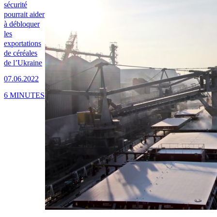
sécurité
pourrait aider
à débloquer
les
exportations
de céréales
de l’Ukraine
07.06.2022
6 MINUTES