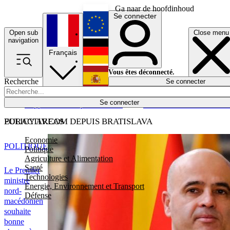
Ga naar de hoofdinhoud
Se connecter
Open sub
Close menu
English
navigation
Français
Deutsch
Vous êtes déconnecté.
Recherche
Se connecter
Español
Lumières éteintes
Se connecter
Rapporteur
Politique
Économie
Newsletters
Evénements
Em
POLICY AREAS
EURACTIV.COM DEPUIS BRATISLAVA
Economie
POLITIQUE
Politique
Agriculture et Alimentation
Santé
Le Premier
Technologies
ministre
Energie, Environnement et Transport
nord-
Défense
macédonien
souhaite
bonne