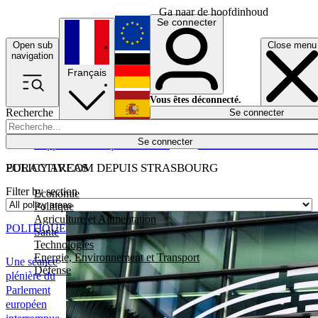
Ga naar de hoofdinhoud
Se connecter
Open sub
Close menu
English
navigation
Français
Deutsch
Vous êtes déconnecté.
Recherche
Se connecter
Español
Lumières éteintes
Se connecter
Rapporteur
Politique
Économie
Newsletters
Evénements
Em
POLICY AREAS
EURACTIV.COM DEPUIS STRASBOURG
Filter by section
Economie
Politique
Agriculture et Alimentation
POLITIQUE
Santé
Technologies
Energie, Environnement et Transport
Une séance
Défense
plénière du
Parlement
européen