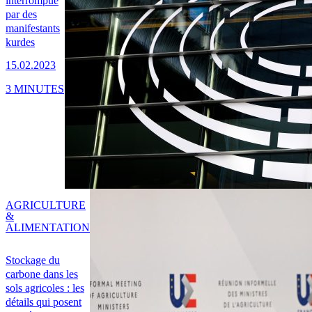
interrompue
par des
manifestants
kurdes
15.02.2023
3 MINUTES
AGRICULTURE
&
ALIMENTATION
Stockage du
carbone dans les
sols agricoles : les
détails qui posent