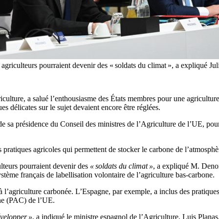
agriculteurs pourraient devenir des « soldats du climat », a expliqué Ju
iculture, a salué l’enthousiasme des États membres pour une agriculture 
s délicates sur le sujet devaient encore être réglées.
e sa présidence du Conseil des ministres de l’Agriculture de l’UE, pour 
 pratiques agricoles qui permettent de stocker le carbone de l’atmosphèr
ulteurs pourraient devenir des
« soldats du climat »
, a expliqué M. Denor
ystème français de labellisation volontaire de l’agriculture bas-carbone.
l’agriculture carbonée. L’Espagne, par exemple, a inclus des pratiques 
une (PAC) de l’UE.
velopper »
, a indiqué le ministre espagnol de l’Agriculture, Luis Planas