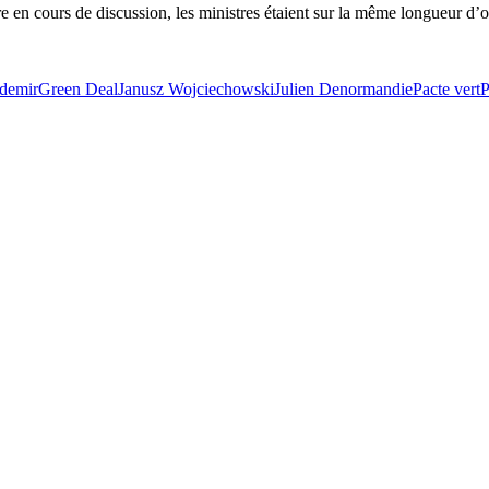
en cours de discussion, les ministres étaient sur la même longueur d’onde
demir
Green Deal
Janusz Wojciechowski
Julien Denormandie
Pacte vert