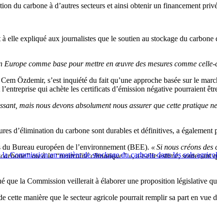
ption du carbone à d’autres secteurs et ainsi obtenir un financement priv
 à elle expliqué aux journalistes que le soutien au stockage du carbone d
 en Europe comme base pour mettre en œuvre des mesures comme celle-c
 Cem Özdemir, s’est inquiété du fait qu’une approche basée sur le marc
e et l’entreprise qui achète les certificats d’émission négative pourraien
ressant, mais nous devons absolument nous assurer que cette pratique n
ures d’élimination du carbone sont durables et définitives, a également p
ns du Bureau européen de l’environnement (BEE).
« Si nous créons des 
e la Commission en matière de stockage du carbone dans les sols agrico
é carbone” ou à la “neutralité climatique” »
, a-t-elle estimé, soutenant 
que la Commission veillerait à élaborer une proposition législative q
 cette manière que le secteur agricole pourrait remplir sa part en vue d