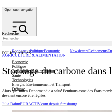
Open sub navigation
Recherche
Rapporteur
Politique
Économie
Newsletters
Evénements
Em
POLICY AREAS
AGRICULTURE & ALIMENTATION
Economie
Politique
Stockage du carbone dans le
Agriculture et Alimentation
Santé
Technologies
Energie, Environnement et Transport
Défense
Alors que Julien Denormandie a salué l’enthousiasme des États membres
devaient encore être réglées.
Julia Dahm
EURACTIV.com depuis Strasbourg