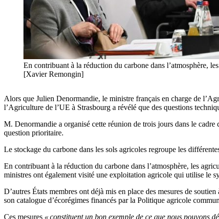
En contribuant à la réduction du carbone dans l’atmosphère, les 
[Xavier Remongin]
Alors que Julien Denormandie, le ministre français en charge de l’Agr
l’Agriculture de l’UE à Strasbourg a révélé que des questions technique
M. Denormandie a organisé cette réunion de trois jours dans le cadre d
question prioritaire.
Le stockage du carbone dans les sols agricoles regroupe les différentes
En contribuant à la réduction du carbone dans l’atmosphère, les agric
ministres ont également visité une exploitation agricole qui utilise le s
D’autres États membres ont déjà mis en place des mesures de soutien à 
son catalogue d’écorégimes financés par la Politique agricole comm
Ces mesures
« constituent un bon exemple de ce que nous pouvons dé