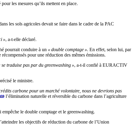
é pour les mesures qu’ils mettent en place.
ans les sols agricoles devait se faire dans le cadre de la PAC
i »
, a-t-elle déclaré.
hé pourrait conduire à un
« double comptage »
. En effet, selon lui, par
t être récompensés pour une réduction des mêmes émissions.
e se traduise pas par du greenwashing »
, a-t-il confié à EURACTIV
récisé le ministre.
crédits carbone pour un marché volontaire, nous ne devrions pas
les
que l’élimination naturelle et réversible du carbone dans l’agriculture
ui empêche le double comptage et le greenwashing.
’atteindre les objectifs de réduction du carbone de l’Union