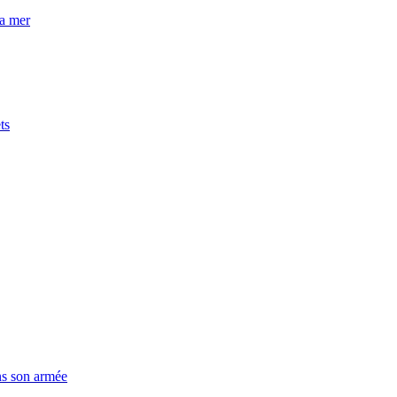
la mer
ts
ns son armée