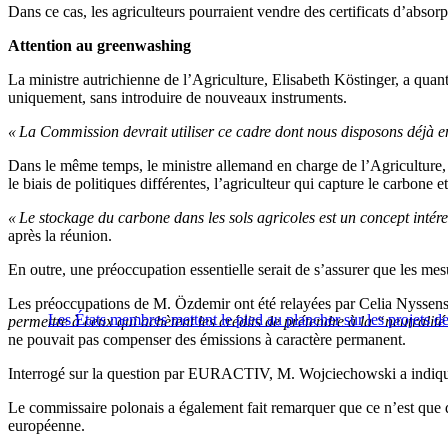
Dans ce cas, les agriculteurs pourraient vendre des certificats d’absor
Attention au greenwashing
La ministre autrichienne de l’Agriculture, Elisabeth Köstinger, a quant
uniquement, sans introduire de nouveaux instruments.
« La Commission devrait utiliser ce cadre dont nous disposons déjà
Dans le même temps, le ministre allemand en charge de l’Agriculture,
le biais de politiques différentes, l’agriculteur qui capture le carbon
« Le stockage du carbone dans les sols agricoles est un concept inté
après la réunion.
En outre, une préoccupation essentielle serait de s’assurer que les mes
Les préoccupations de M. Özdemir ont été relayées par Celia Nysse
Les États membres mettent le pied au plancher sur les projets d
permettre à ceux qui achètent les crédits de prétendre à la “neutralit
ne pouvait pas compenser des émissions à caractère permanent.
Interrogé sur la question par EURACTIV, M. Wojciechowski a indiqué 
Le commissaire polonais a également fait remarquer que ce n’est que de
européenne.