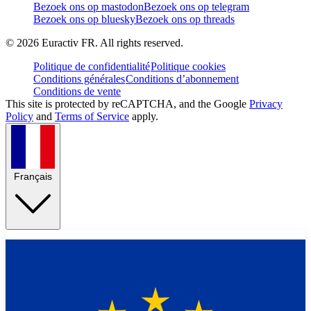
Bezoek ons op mastodon
Bezoek ons op telegram
Bezoek ons op bluesky
Bezoek ons op threads
©
2026
Euractiv FR. All rights reserved.
Politique de confidentialité
Politique cookies
Conditions générales
Conditions d’abonnement
Conditions de vente
This site is protected by reCAPTCHA, and the Google
Privacy
Policy
and
Terms of Service
apply.
Français