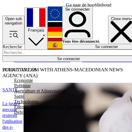
Ga naar de hoofdinhoud
Se connecter
Open sub
Close menu
English
navigation
Français
Deutsch
Vous êtes déconnecté.
Recherche
Se connecter
Español
Lumières éteintes
Se connecter
Rapporteur
Politique
Économie
Newsletters
Evénements
Em
POLICY AREAS
EURACTIV.COM WITH ATHENS-MACEDONIAN NEWS
AGENCY (ANA)
Economie
Politique
SANTÉ
Agriculture et Alimentation
Santé
Technologies
La justice
Energie, Environnement et Transport
grecque
Défense
restreint
l'utilisation
des e-