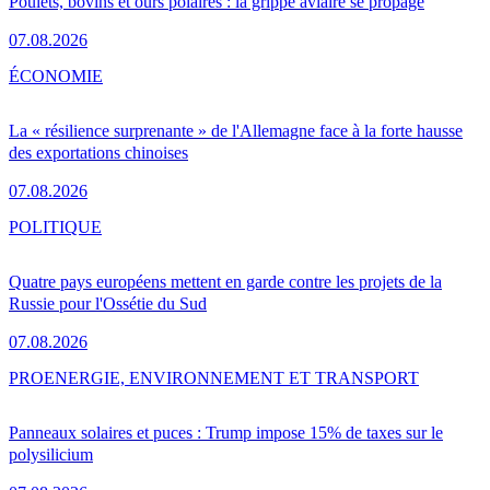
Poulets, bovins et ours polaires : la grippe aviaire se propage
07.08.2026
ÉCONOMIE
La « résilience surprenante » de l'Allemagne face à la forte hausse
des exportations chinoises
07.08.2026
POLITIQUE
Quatre pays européens mettent en garde contre les projets de la
Russie pour l'Ossétie du Sud
07.08.2026
PRO
ENERGIE, ENVIRONNEMENT ET TRANSPORT
Panneaux solaires et puces : Trump impose 15% de taxes sur le
polysilicium