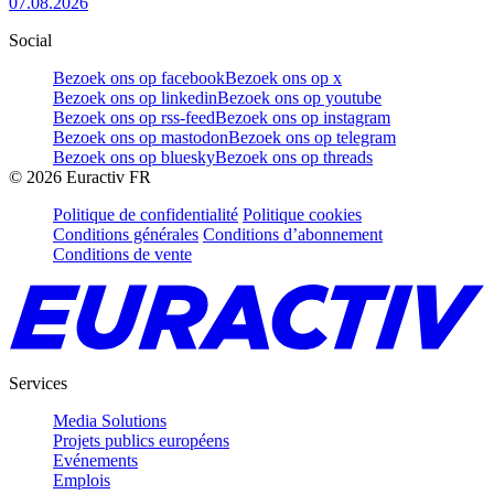
07.08.2026
Social
Bezoek ons op facebook
Bezoek ons op x
Bezoek ons op linkedin
Bezoek ons op youtube
Bezoek ons op rss-feed
Bezoek ons op instagram
Bezoek ons op mastodon
Bezoek ons op telegram
Bezoek ons op bluesky
Bezoek ons op threads
©
2026
Euractiv FR
Politique de confidentialité
Politique cookies
Conditions générales
Conditions d’abonnement
Conditions de vente
Services
Media Solutions
Projets publics européens
Evénements
Emplois