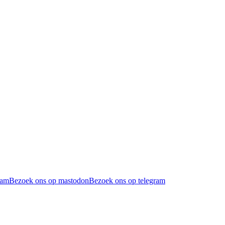
ram
Bezoek ons op mastodon
Bezoek ons op telegram