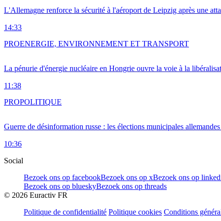
L'Allemagne renforce la sécurité à l'aéroport de Leipzig après une at
14:33
PRO
ENERGIE, ENVIRONNEMENT ET TRANSPORT
La pénurie d'énergie nucléaire en Hongrie ouvre la voie à la libéralis
11:38
PRO
POLITIQUE
Guerre de désinformation russe : les élections municipales allemandes 
10:36
Social
Bezoek ons op facebook
Bezoek ons op x
Bezoek ons op linked
Bezoek ons op bluesky
Bezoek ons op threads
©
2026
Euractiv FR
Politique de confidentialité
Politique cookies
Conditions généra