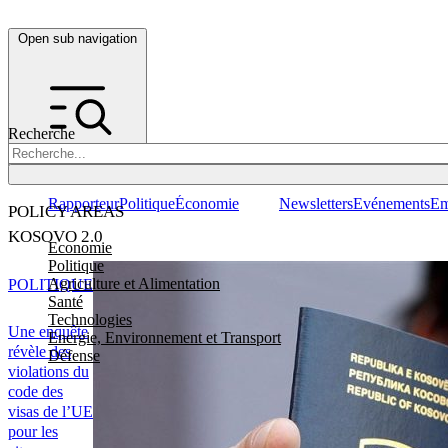
Open sub navigation
Recherche
Rapporteur
Politique
Économie
Newsletters
Evénements
Em
POLICY AREAS
KOSOVO 2.0
Economie
Politique
Agriculture et Alimentation
POLITIQUE
Santé
Technologies
Une enquête
Energie, Environnement et Transport
révèle des
Défense
violations du
code des
visas de l’UE
pour les