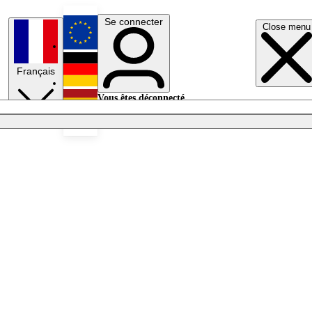
Se connecter
Close menu
English
Français
Deutsch
Vous êtes déconnecté.
Se connecter
Español
Lumières éteintes