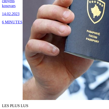
citoyens
kosovars
14.02.2023
6 MINUTES
LES PLUS LUS