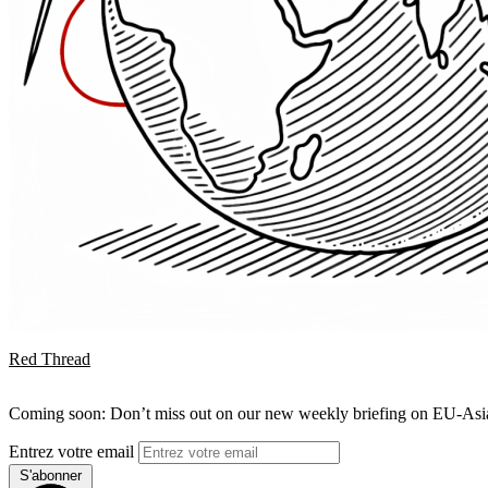
Red Thread
Coming soon: Don’t miss out on our new weekly briefing on EU-Asia 
Entrez votre email
S'abonner