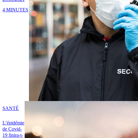
4 MINUTES
SANTÉ
L’épidémie
de Covid-
19 finira-t-