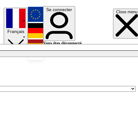
Se connecter
Close menu
English
Français
Deutsch
Vous êtes déconnecté.
Se connecter
Español
Lumières éteintes