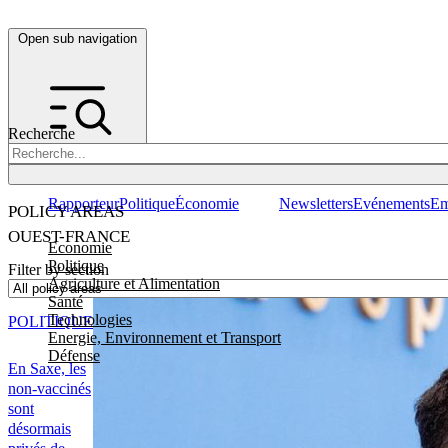
Open sub navigation
Recherche
Rapporteur
Politique
Économie
Newsletters
Evénements
Em
POLICY AREAS
OUEST-FRANCE
Economie
Politique
Filter by section
Agriculture et Alimentation
Santé
Technologies
POLITIQUE
Energie, Environnement et Transport
Défense
En Saxe, les
non-vaccinés
sont
désormais