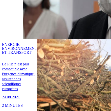
ENERGIE,
ENVIRONNEMENT
ET TRANSPORT
Le PIB n’est plus
compatible avec
l’urgence climatique,
assurent des
scientifiques
européens
24.08.2021
2 MINUTES