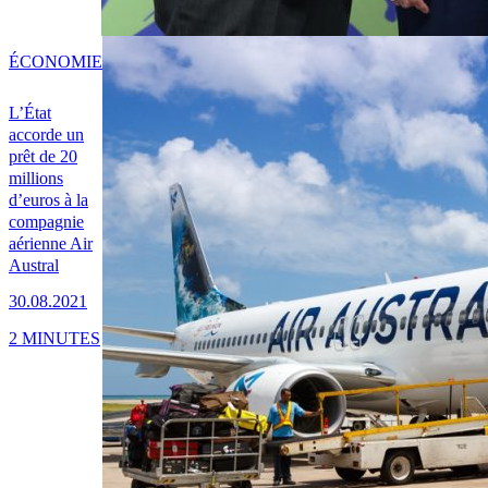
ÉCONOMIE
L’État
accorde un
prêt de 20
millions
d’euros à la
compagnie
aérienne Air
Austral
30.08.2021
2 MINUTES