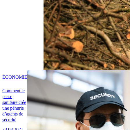
ÉCONOMIE
Comment le
passe
sanitaire crée
une pénurie
d’agents de
sécurité
23.08.2021