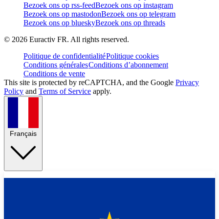
Bezoek ons op rss-feed
Bezoek ons op instagram
Bezoek ons op mastodon
Bezoek ons op telegram
Bezoek ons op bluesky
Bezoek ons op threads
©
2026
Euractiv FR. All rights reserved.
Politique de confidentialité
Politique cookies
Conditions générales
Conditions d’abonnement
Conditions de vente
This site is protected by reCAPTCHA, and the Google
Privacy
Policy
and
Terms of Service
apply.
Français