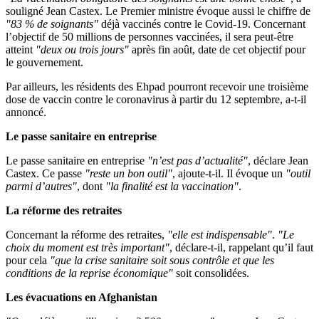
souligné Jean Castex. Le Premier ministre évoque aussi le chiffre de
83 % de soignants
​déjà vaccinés contre le Covid-19. Concernant
l’objectif de 50 millions de personnes vaccinées, il sera peut-être
atteint
deux ou trois jours
​après fin août, date de cet objectif pour
le gouvernement.
Par ailleurs, les résidents des Ehpad pourront recevoir une troisième
dose de vaccin contre le coronavirus à partir du 12 septembre, a-t-il
annoncé.
Le passe sanitaire en entreprise
Le passe sanitaire en entreprise
n’est pas d’actualité
​, déclare Jean
Castex. Ce passe
reste un bon outil
​, ajoute-t-il. Il évoque un
outil
parmi d’autres
​, dont
la finalité est la vaccination
​.
La réforme des retraites
Concernant la réforme des retraites,
elle est indispensable
​.
Le
choix du moment est très important
​, déclare-t-il, rappelant qu’il faut
pour cela
que la crise sanitaire soit sous contrôle et que les
conditions de la reprise économique
​soit consolidées.
Les évacuations en Afghanistan