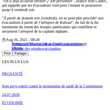
On a déjà accueilli environ 2 500 personnes
​, avance Jean Castex,
qui rappelle que les évacuations vont pour l’instant se poursuivre
jusqu’à vendredi soir.
À partir de demain soir (vendredi), on ne peut plus procéder aux
évacuations à partir de l’aéroport de Kaboul
, du fait de la fin
imminente du retrait des troupes américaines qui contrôlent et
sécurisent l’aéroport de la capitale afghane.
Aug 26, 2021 - 08:28
Emmanuel Macron fait sa rentrée européenne en
Politique
Afghanistan
Jean Castex
pass sanitaire
Irlande
réforme des retraites
vaccination
Print
Partager
LES PLUS LUS
PRO
SANTÉ
Sept pays votent contre le programme de santé de la Commission
24.07.2026
ÉCONOMIE