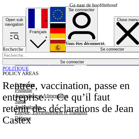
Ga naar de hoofdinhoud
Se connecter
Open sub
Close menu
English
navigation
Français
Deutsch
Vous êtes déconnecté.
Recherche
Se connecter
Español
Lumières éteintes
Se connecter
Rapporteur
Politique
Économie
Newsletters
Evénements
Em
POLITIQUE
POLICY AREAS
Rentrée, vaccination, passe en
Economie
Politique
entreprise… Ce qu’il faut
Agriculture et Alimentation
Santé
retenir des déclarations de Jean
Technologies
Energie, Environnement et Transport
Castex
Défense