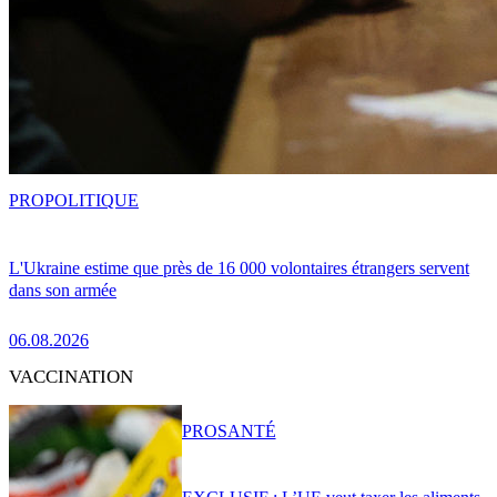
PRO
POLITIQUE
L'Ukraine estime que près de 16 000 volontaires étrangers servent
dans son armée
06.08.2026
VACCINATION
PRO
SANTÉ