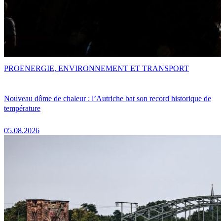
PRO
ENERGIE, ENVIRONNEMENT ET TRANSPORT
Nouveau dôme de chaleur : l’Autriche bat son record historique de
température
05.08.2026