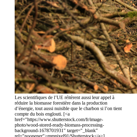
Les scientifiques de l’UE réitèrent aussi leur appel à
réduire la biomasse forestière dans la production
d’énergie, tout aussi nuisible que le charbon si l’on tient
compte du bois englouti. [<a
href="https://www.shutterstock.com/fr/image-
photo/wood-stored-ready-biomass-processing-
background-1678701931" target="_blank"
rel="noopener">mmpixel91/Shutterstock</a>]