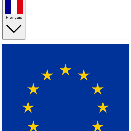
Français