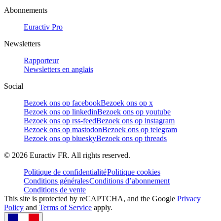
Abonnements
Euractiv Pro
Newsletters
Rapporteur
Newsletters en anglais
Social
Bezoek ons op facebook
Bezoek ons op x
Bezoek ons op linkedin
Bezoek ons op youtube
Bezoek ons op rss-feed
Bezoek ons op instagram
Bezoek ons op mastodon
Bezoek ons op telegram
Bezoek ons op bluesky
Bezoek ons op threads
©
2026
Euractiv FR. All rights reserved.
Politique de confidentialité
Politique cookies
Conditions générales
Conditions d’abonnement
Conditions de vente
This site is protected by reCAPTCHA, and the Google
Privacy
Policy
and
Terms of Service
apply.