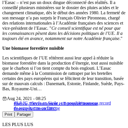
l’Easac – n’est pas un doux dingue déconnecté des réalités. Il a
conseillé plusieurs ministères sur le dossier des pluies acides et le
changement climatique, dès le début des années 1980. La fermeté de
son message n’a pas surpris le Français Olivier Pironneau, chargé
des relations internationales à l’Académie françaises des sciences et
vice-président de l’Easac.
Ce conseil scientifique est né pour que
les connaissances pèsent dans les décisions politiques de l’UE. Il a
toujours été en avance, notamment sur notre Académie française
.
Une biomasse forestière nuisible
Les scientifiques de l’UE réitèrent aussi leur appel à réduire la
biomasse forestière dans la production d’énergie, tout aussi nuisible
que le charbon si l’on tient compte du bois englouti. L’Easac
demande même à la Commission de rattraper par les bretelles
certains des pays européens qui se félicitent de leur transition, basée
sur de mauvais calculs : Danemark, Estonie, Finlande, Suède, Pays-
Bas, Royaume-Uni…
Aug 24, 2021 - 08:25
48,8 °C relevés en Sicile : un possible nouveau record
Energie, Environnement et Transport
Biomasse
de température en Europe
Energie & Climat
GIEC
Print
Partager
LES PLUS LUS