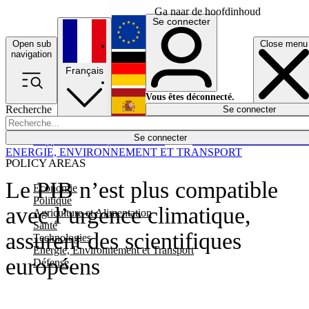
Ga naar de hoofdinhoud
Se connecter
Open sub
Close menu
English
navigation
Français
Deutsch
Vous êtes déconnecté.
Recherche
Se connecter
Español
Lumières éteintes
Se connecter
Rapporteur
Politique
Économie
Newsletters
Evénements
Em
ENERGIE, ENVIRONNEMENT ET TRANSPORT
POLICY AREAS
Le PIB n’est plus compatible
Economie
Politique
avec l’urgence climatique,
Agriculture et Alimentation
Santé
assurent des scientifiques
Technologies
Energie, Environnement et Transport
européens
Défense