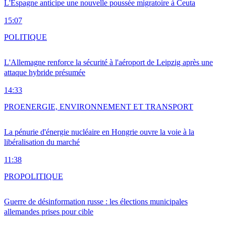
L'Espagne anticipe une nouvelle poussée migratoire à Ceuta
15:07
POLITIQUE
L'Allemagne renforce la sécurité à l'aéroport de Leipzig après une
attaque hybride présumée
14:33
PRO
ENERGIE, ENVIRONNEMENT ET TRANSPORT
La pénurie d'énergie nucléaire en Hongrie ouvre la voie à la
libéralisation du marché
11:38
PRO
POLITIQUE
Guerre de désinformation russe : les élections municipales
allemandes prises pour cible