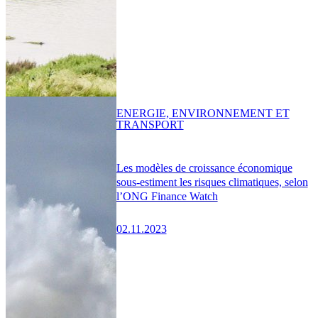
ENERGIE, ENVIRONNEMENT ET
TRANSPORT
Les modèles de croissance économique
sous-estiment les risques climatiques, selon
l’ONG Finance Watch
02.11.2023