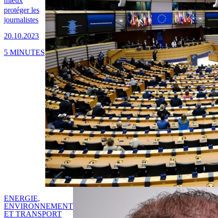
mieux
protéger les
journalistes
20.10.2023
5 MINUTES
ENERGIE,
ENVIRONNEMENT
ET TRANSPORT