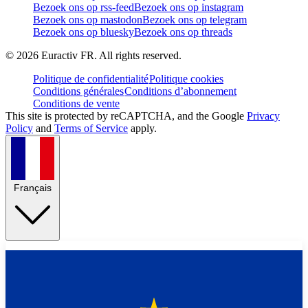
Bezoek ons op rss-feed
Bezoek ons op instagram
Bezoek ons op mastodon
Bezoek ons op telegram
Bezoek ons op bluesky
Bezoek ons op threads
©
2026
Euractiv FR. All rights reserved.
Politique de confidentialité
Politique cookies
Conditions générales
Conditions d’abonnement
Conditions de vente
This site is protected by reCAPTCHA, and the Google
Privacy
Policy
and
Terms of Service
apply.
Français