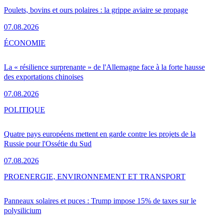
Poulets, bovins et ours polaires : la grippe aviaire se propage
07.08.2026
ÉCONOMIE
La « résilience surprenante » de l'Allemagne face à la forte hausse
des exportations chinoises
07.08.2026
POLITIQUE
Quatre pays européens mettent en garde contre les projets de la
Russie pour l'Ossétie du Sud
07.08.2026
PRO
ENERGIE, ENVIRONNEMENT ET TRANSPORT
Panneaux solaires et puces : Trump impose 15% de taxes sur le
polysilicium