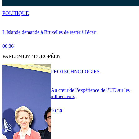
POLITIQUE
L'Islande demande à Bruxelles de rester à l'écart
08:36
PARLEMENT EUROPÉEN
PRO
TECHNOLOGIES
Au cœur de l’expérience de l’UE sur les
influenceurs
10:56