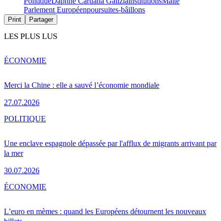
Politique
Daphne Caruana Galizia
institutions
Malte
Parlement Européen
poursuites-bâillons
Print
Partager
LES PLUS LUS
ÉCONOMIE
Merci la Chine : elle a sauvé l’économie mondiale
27.07.2026
POLITIQUE
Une enclave espagnole dépassée par l'afflux de migrants arrivant par
la mer
30.07.2026
ÉCONOMIE
L’euro en mèmes : quand les Européens détournent les nouveaux