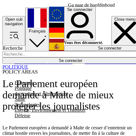
Ga naar de hoofdinhoud
Se connecter
Open sub
Close menu
English
navigation
Français
Deutsch
Vous êtes déconnecté.
Recherche
Se connecter
Español
Lumières éteintes
Se connecter
Rapporteur
Politique
Économie
Newsletters
Evénements
Em
POLITIQUE
POLICY AREAS
Le Parlement européen
Economie
Politique
demande à Malte de mieux
Agriculture et Alimentation
Santé
protéger les journalistes
Technologies
Energie, Environnement et Transport
Défense
Le Parlement européen a demandé à Malte de cesser d’entretenir un
climat hostile envers les journalistes, de mettre fin à la culture de