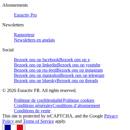
Abonnements
Euractiv Pro
Newsletters
Rapporteur
Newsletters en anglais
Social
Bezoek ons op facebook
Bezoek ons op x
Bezoek ons op linkedin
Bezoek ons op youtube
Bezoek ons op rss-feed
Bezoek ons op instagram
Bezoek ons op mastodon
Bezoek ons op telegram
Bezoek ons op bluesky
Bezoek ons op threads
©
2026
Euractiv FR. All rights reserved.
Politique de confidentialité
Politique cookies
Conditions générales
Conditions d’abonnement
Conditions de vente
This site is protected by reCAPTCHA, and the Google
Privacy
Policy
and
Terms of Service
apply.