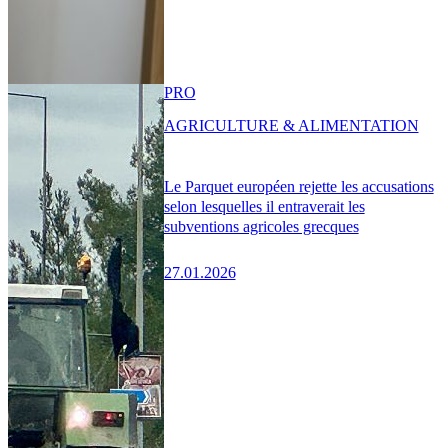
PRO
AGRICULTURE & ALIMENTATION
Le Parquet européen rejette les accusations
selon lesquelles il entraverait les
subventions agricoles grecques
27.01.2026