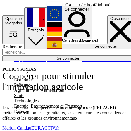
Ga naar de hoofdinhoud
Se connecter
Open sub
Close menu
English
navigation
Français
Deutsch
Vous êtes déconnecté.
Recherche
Se connecter
Español
Lumières éteintes
Se connecter
Rapporteur
Politique
Économie
Newsletters
Evénements
Em
POLICY AREAS
Coopérer pour stimuler
Economie
l'innovation agricole
Politique
Agriculture et Alimentation
Santé
Technologies
Energie, Environnement et Transport
Les partenariats européens d’innovation agricole (PEI-AGRI)
Défense
mettent en relation les agriculteurs, les chercheurs, les conseillers en
affaires et les groupes environnementaux.
Marion Candau
EURACTIV.fr