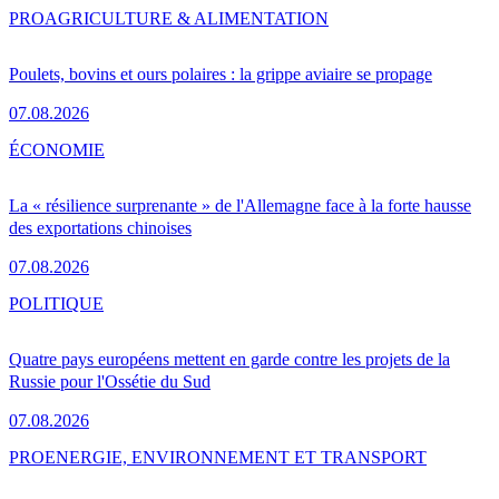
PRO
AGRICULTURE & ALIMENTATION
Poulets, bovins et ours polaires : la grippe aviaire se propage
07.08.2026
ÉCONOMIE
La « résilience surprenante » de l'Allemagne face à la forte hausse
des exportations chinoises
07.08.2026
POLITIQUE
Quatre pays européens mettent en garde contre les projets de la
Russie pour l'Ossétie du Sud
07.08.2026
PRO
ENERGIE, ENVIRONNEMENT ET TRANSPORT