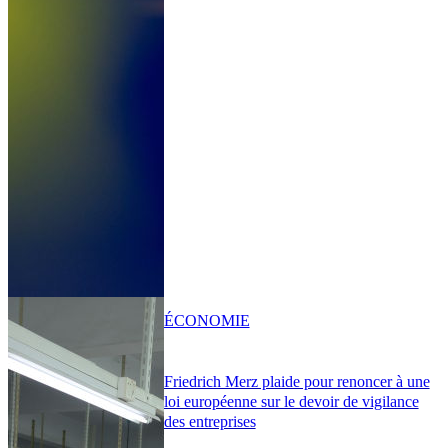
ÉCONOMIE
Friedrich Merz plaide pour renoncer à une
loi européenne sur le devoir de vigilance
des entreprises