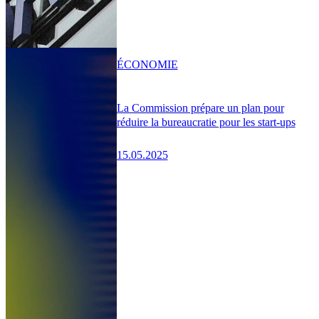
ÉCONOMIE
La Commission prépare un plan pour
réduire la bureaucratie pour les start-ups
15.05.2025