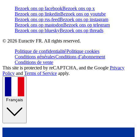
Bezoek ons op facebook
Bezoek ons op x
Bezoek ons op linkedin
Bezoek ons op youtube
Bezoek ons op rss-feed
Bezoek ons op instagram
Bezoek ons op mastodon
Bezoek ons op telegram
Bezoek ons op bluesky
Bezoek ons op threads
©
2026
Euractiv FR. All rights reserved.
Politique de confidentialité
Politique cookies
Conditions générales
Conditions d’abonnement
Conditions de vente
This site is protected by reCAPTCHA, and the Google
Privacy
Policy
and
Terms of Service
apply.
Français