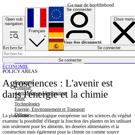
Ga naar de hoofdinhoud
Se connecter
Open sub
Close menu
English
navigation
Français
Deutsch
Vous êtes déconnecté.
Recherche
Se connecter
Español
Lumières éteintes
Se connecter
Rapporteur
Politique
Économie
Newsletters
Evénements
Em
ÉCONOMIE
POLICY AREAS
Agrosciences : L'avenir est
Economie
Politique
dans l'énergie et la chimie
Agriculture et Alimentation
Santé
Technologies
Energie, Environnement et Transport
Défense
La plateforme technologique européenne sur les sciences du végétal
examine la possibilité d'élargir la fonction des plantes en les utilisant
non seulement pour les aliments, les denrées alimentaires et la
construction mais également pour la chimie ou comme source