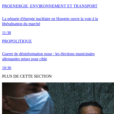
PRO
ENERGIE, ENVIRONNEMENT ET TRANSPORT
La pénurie d'énergie nucléaire en Hongrie ouvre la voie à la
libéralisation du marché
11:38
PRO
POLITIQUE
Guerre de désinformation russe : les élections municipales
allemandes prises pour cible
10:36
PLUS DE CETTE SECTION