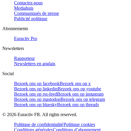
Contactez-nous
Mediahuis
Communiqués de presse
Publicité politique
Abonnements
Euractiv Pro
Newsletters
Rapporteur
Newsletters en anglais
Social
Bezoek ons op facebook
Bezoek ons op x
Bezoek ons op linkedin
Bezoek ons op youtube
Bezoek ons op rss-feed
Bezoek ons op instagram
Bezoek ons op mastodon
Bezoek ons op telegram
Bezoek ons op bluesky
Bezoek ons op threads
©
2026
Euractiv FR. All rights reserved.
Politique de confidentialité
Politique cookies
Conditions générales
Conditions d’abonnement