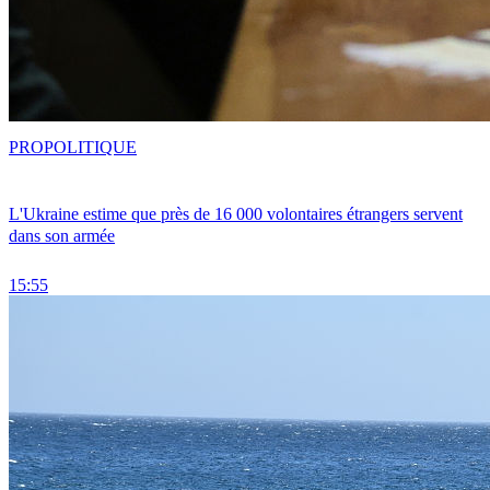
PRO
POLITIQUE
L'Ukraine estime que près de 16 000 volontaires étrangers servent
dans son armée
15:55