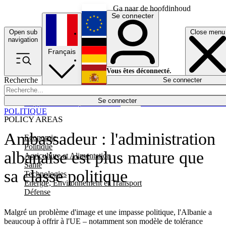
Ga naar de hoofdinhoud
Se connecter
Open sub
Close menu
English
navigation
Français
Deutsch
Vous êtes déconnecté.
Recherche
Se connecter
Español
Lumières éteintes
Se connecter
Rapporteur
Politique
Économie
Newsletters
Evénements
Em
POLITIQUE
POLICY AREAS
Ambassadeur : l'administration
Economie
Politique
albanaise est plus mature que
Agriculture et Alimentation
Santé
sa classe politique
Technologies
Energie, Environnement et Transport
Défense
Malgré un problème d'image et une impasse politique, l'Albanie a
beaucoup à offrir à l'UE – notamment son modèle de tolérance