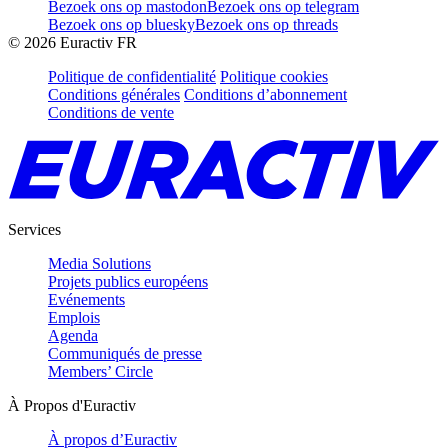
Bezoek ons op mastodon
Bezoek ons op telegram
Bezoek ons op bluesky
Bezoek ons op threads
©
2026
Euractiv FR
Politique de confidentialité
Politique cookies
Conditions générales
Conditions d’abonnement
Conditions de vente
Services
Media Solutions
Projets publics européens
Evénements
Emplois
Agenda
Communiqués de presse
Members’ Circle
À Propos d'Euractiv
À propos d’Euractiv