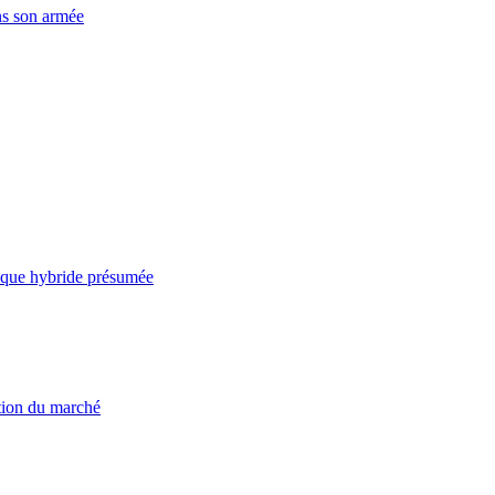
ns son armée
taque hybride présumée
ation du marché