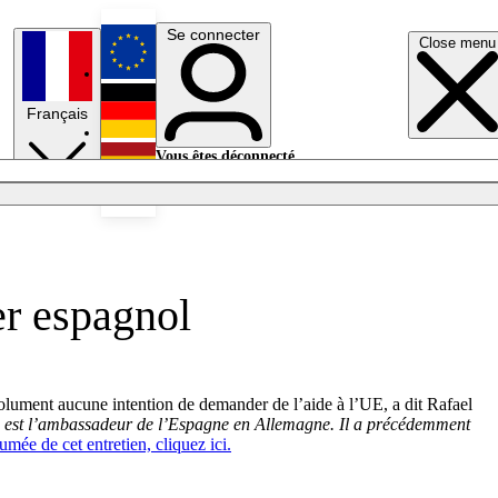
Se connecter
Close menu
English
Français
Deutsch
Vous êtes déconnecté.
Se connecter
Español
Lumières éteintes
er espagnol
bsolument aucune intention de demander de l’aide à l’UE, a dit Rafael
 est l’ambassadeur de l’Espagne en Allemagne. Il a précédemment
umée de cet entretien, cliquez ici.