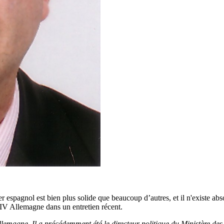
er espagnol est bien plus solide que beaucoup d’autres, et il n'existe a
V Allemagne dans un entretien récent.
magne. Il a précédemment été le directeur politique du Ministère des 