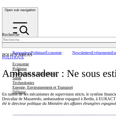
Open sub navigation
Recherche
Rapporteur
Politique
Économie
Newsletters
Evénements
Em
POLICY AREAS
POLITIQUE
Economie
Politique
Ambassadeur : Ne sous esti
Agriculture et Alimentation
Santé
Technologies
Energie, Environnement et Transport
Défense
En raison de ses mécanismes de supervision stricts, le système financi
Dezcallar de Mazarredo, ambassadeur espagnol à Berlin, à EURACTI
été le directeur politique du Ministère des affaires étrangères espagnol