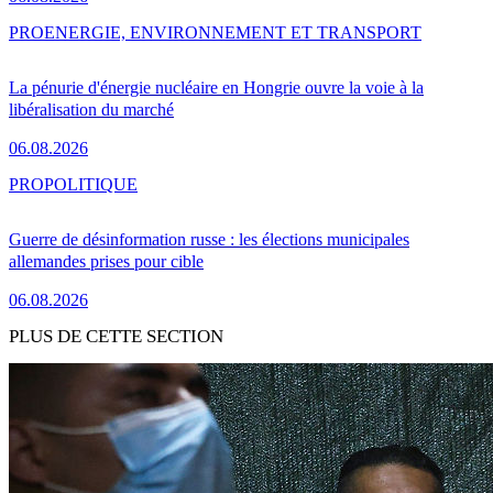
PRO
ENERGIE, ENVIRONNEMENT ET TRANSPORT
La pénurie d'énergie nucléaire en Hongrie ouvre la voie à la
libéralisation du marché
06.08.2026
PRO
POLITIQUE
Guerre de désinformation russe : les élections municipales
allemandes prises pour cible
06.08.2026
PLUS DE CETTE SECTION