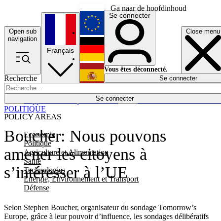
Ga naar de hoofdinhoud
Se connecter
Open sub
Close menu
English
navigation
Français
Deutsch
Vous êtes déconnecté.
Recherche
Se connecter
Español
Lumières éteintes
Se connecter
Rapporteur
Politique
Économie
Newsletters
Evénements
Em
POLITIQUE
POLICY AREAS
Boucher: Nous pouvons
Economie
Politique
amener les citoyens à
Agriculture et Alimentation
Santé
s’intéresser à l’UE
Technologies
Energie, Environnement et Transport
Défense
Selon Stephen Boucher, organisateur du sondage Tomorrow’s
Europe, grâce à leur pouvoir d’influence, les sondages délibératifs