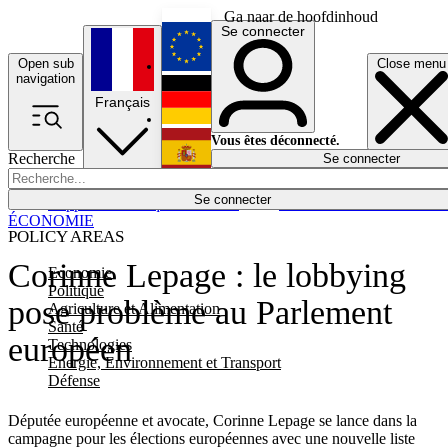
Ga naar de hoofdinhoud
Se connecter
Open sub
Close menu
English
navigation
Français
Deutsch
Vous êtes déconnecté.
Recherche
Se connecter
Español
Lumières éteintes
Se connecter
Rapporteur
Politique
Économie
Newsletters
Evénements
Em
ÉCONOMIE
POLICY AREAS
Corinne Lepage : le lobbying
Economie
Politique
pose problème au Parlement
Agriculture et Alimentation
Santé
européen
Technologies
Energie, Environnement et Transport
Défense
Députée européenne et avocate, Corinne Lepage se lance dans la
campagne pour les élections européennes avec une nouvelle liste