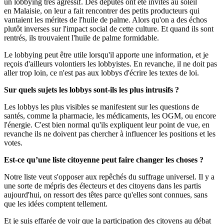
un lobbying très agressif. Des députés ont été invités au soleil
en Malaisie, on leur a fait rencontrer des petits producteurs qui
vantaient les mérites de l'huile de palme. Alors qu'on a des échos
plutôt inverses sur l'impact social de cette culture. Et quand ils sont
rentrés, ils trouvaient l'huile de palme formidable.
Le lobbying peut être utile lorsqu'il apporte une information, et je
reçois d'ailleurs volontiers les lobbyistes. En revanche, il ne doit pas
aller trop loin, ce n'est pas aux lobbys d'écrire les textes de loi.
Sur quels sujets les lobbys sont-ils les plus intrusifs ?
Les lobbys les plus visibles se manifestent sur les questions de
santés, comme la pharmacie, les médicaments, les OGM, ou encore
l'énergie. C'est bien normal qu'ils expliquent leur point de vue, en
revanche ils ne doivent pas chercher à influencer les positions et les
votes.
Est-ce qu’une liste citoyenne peut faire changer les choses ?
Notre liste veut s'opposer aux repêchés du suffrage universel. Il y a
une sorte de mépris des électeurs et des citoyens dans les partis
aujourd'hui, on ressort des têtes parce qu'elles sont connues, sans
que les idées comptent tellement.
Et je suis effarée de voir que la participation des citoyens au débat