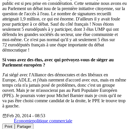
public est si peu prise en considération. Cette semaine nous avons eu
au Parlement un débat issu de la première initiative citoyenne, sur la
question de l'accès à l'eau. Le nombre de signatures recueilli
atteignait 1,9 million, ce qui est énorme. D'ailleurs il y avait foule
pour participer à ce débat. Sauf du côté français ! Nous étions
seulement 5 eurodéputés à y participer, dont 3 élus UMP qui ont
défendu les grandes sociétés du secteur, une élue communiste et
moi-même. Ce n'est pas normal qu'il y ait seulement 5 élus sur
72 eurodéputés français à une étape importante du débat
démocratique !
Si vous avez des élus, avec qui prévoyez-vous de siéger au
Parlement européen ?
J'ai siégé avec l'Alliance des démocrates et des libéraux en
Europe, ADLE, et j'étais rarement d'accord avec eux, mais en même
temps cela n'a jamais posé de problèmes, donc c'est un groupe
ouvert. Mais je ne m'associerai pas au Parti Populaire Européen
(PPE). Je pourrais voter pour Michel Barnier mais je crois qu'il ne
va pas être choisi comme candidat de la droite, le PPE le trouve trop
à gauche.
Feb 20, 2014 - 08:53
Économie
politique commerciale
Print
Partager