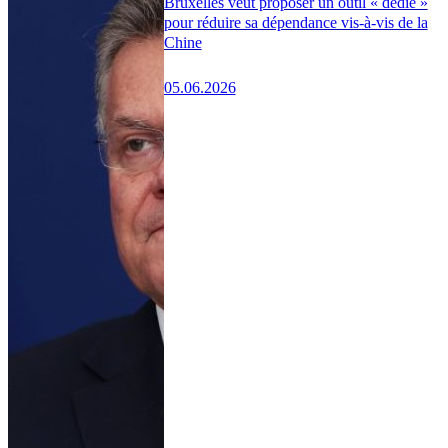
Bruxelles veut proposer un outil « dédié »
pour réduire sa dépendance vis-à-vis de la
Chine
05.06.2026