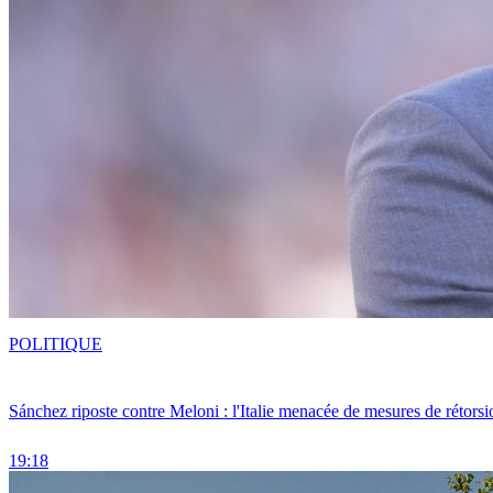
POLITIQUE
Sánchez riposte contre Meloni : l'Italie menacée de mesures de rétorsi
19:18