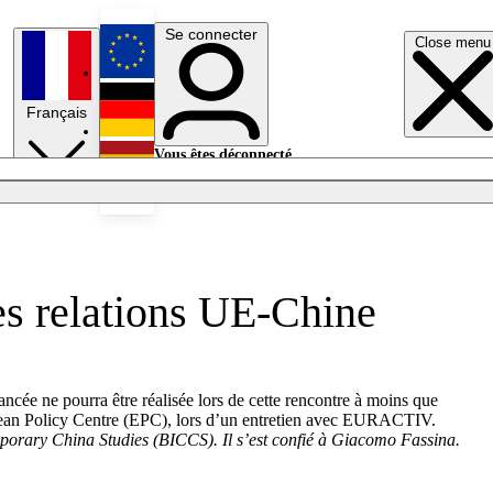
Se connecter
Close menu
English
Français
Deutsch
Vous êtes déconnecté.
Se connecter
Español
Lumières éteintes
les relations UE-Chine
ée ne pourra être réalisée lors de cette rencontre à moins que
ropean Policy Centre (EPC), lors d’un entretien avec EURACTIV.
emporary China Studies (BICCS). Il s’est confié à Giacomo Fassina.