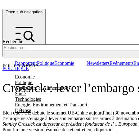
Open sub navigation
Recherche
Rapporteur
Politique
Économie
Newsletters
Evénements
Em
POLICY AREAS
POLITIQUE
Economie
Politique
Crossick : lever l’embargo 
Agriculture et Alimentation
Santé
Technologies
Energie, Environnement et Transport
Défense
Bien que l’UE débute le sommet UE-Chine aujourd’hui (30 novembre) av
l’Europe ne s’engage à lever son embargo sur les armes à destination
Stanley Crossick est directeur et président fondateur de l’ « Europea
Pour lire une version résumée de cet entretien, cliquez ici.