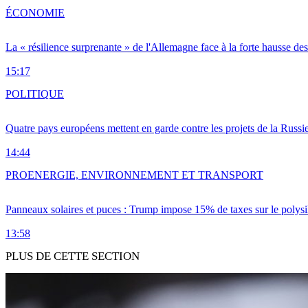
ÉCONOMIE
La « résilience surprenante » de l'Allemagne face à la forte hausse de
15:17
POLITIQUE
Quatre pays européens mettent en garde contre les projets de la Russi
14:44
PRO
ENERGIE, ENVIRONNEMENT ET TRANSPORT
Panneaux solaires et puces : Trump impose 15% de taxes sur le polysi
13:58
PLUS DE CETTE SECTION