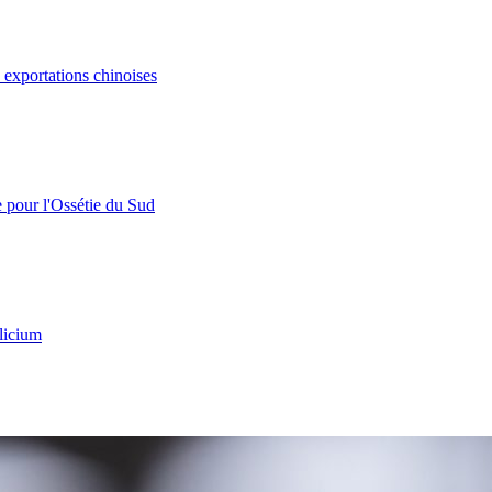
s exportations chinoises
e pour l'Ossétie du Sud
licium