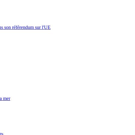
s son référendum sur l'UE
la mer
ts