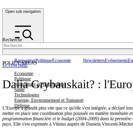
Open sub navigation
Recherche
Rapporteur
Politique
Économie
Newsletters
Evénements
Em
POLICY AREAS
ÉCONOMIE
Economie
Politique
Dalia Grybauskait? : l'Europ
Agriculture et Alimentation
Santé
Technologies
Energie, Environnement et Transport
Défense
L'Europe a grandit plus vite que ce qu'elle s'est intégrée, a déclaré 
mettre en place une coordination plus poussée en matière monétaire et
programmation financière et le budget (2004-2009) dans la premièr
pays.
Elle s'est exprimée à Vilnius auprès de Daniela Vincenti-Mitc