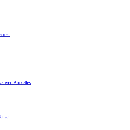
la mer
se avec Bruxelles
fense