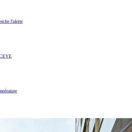
nche l'alerte
 ICEYE
mpérature