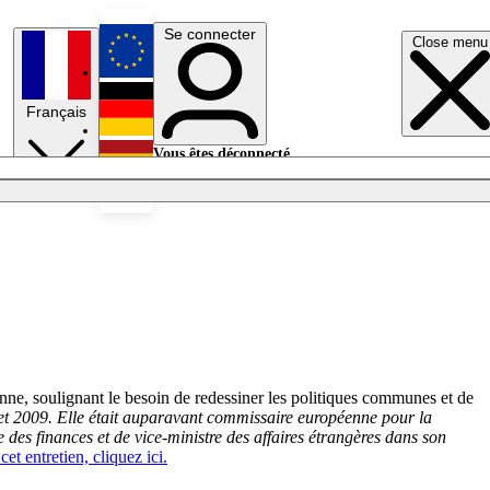
Se connecter
Close menu
English
Français
Deutsch
Vous êtes déconnecté.
Se connecter
Español
Lumières éteintes
enne, soulignant le besoin de redessiner les politiques communes et de
et 2009.
Elle était auparavant commissaire européenne pour la
e des finances et de vice-ministre des affaires étrangères dans son
et entretien, cliquez ici.