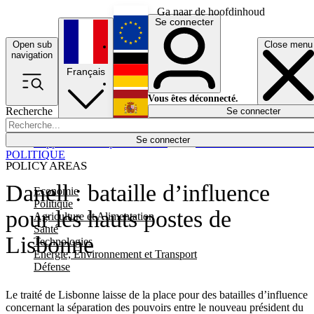
Ga naar de hoofdinhoud
Se connecter
Open sub
Close menu
English
navigation
Français
Deutsch
Vous êtes déconnecté.
Recherche
Se connecter
Español
Lumières éteintes
Se connecter
Rapporteur
Politique
Économie
Newsletters
Evénements
Em
POLITIQUE
POLICY AREAS
Danell : bataille d’influence
Economie
Politique
pour les hauts postes de
Agriculture et Alimentation
Santé
Lisbonne
Technologies
Energie, Environnement et Transport
Défense
Le traité de Lisbonne laisse de la place pour des batailles d’influence
concernant la séparation des pouvoirs entre le nouveau président du