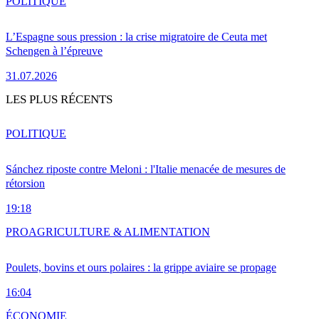
POLITIQUE
L’Espagne sous pression : la crise migratoire de Ceuta met
Schengen à l’épreuve
31.07.2026
LES PLUS RÉCENTS
POLITIQUE
Sánchez riposte contre Meloni : l'Italie menacée de mesures de
rétorsion
19:18
PRO
AGRICULTURE & ALIMENTATION
Poulets, bovins et ours polaires : la grippe aviaire se propage
16:04
ÉCONOMIE