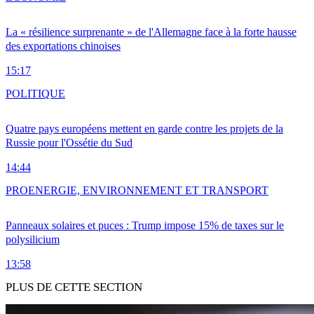
La « résilience surprenante » de l'Allemagne face à la forte hausse
des exportations chinoises
15:17
POLITIQUE
Quatre pays européens mettent en garde contre les projets de la
Russie pour l'Ossétie du Sud
14:44
PRO
ENERGIE, ENVIRONNEMENT ET TRANSPORT
Panneaux solaires et puces : Trump impose 15% de taxes sur le
polysilicium
13:58
PLUS DE CETTE SECTION