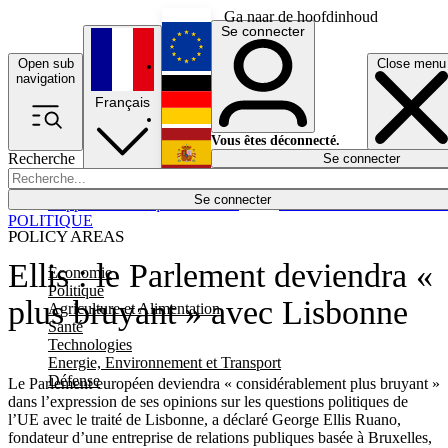
Ga naar de hoofdinhoud
Se connecter
Open sub
Close menu
English
navigation
Français
Deutsch
Vous êtes déconnecté.
Recherche
Se connecter
Español
Lumières éteintes
Se connecter
Rapporteur
Politique
Économie
Newsletters
Evénements
Em
POLITIQUE
POLICY AREAS
Ellis : le Parlement deviendra «
Economie
Politique
plus bruyant » avec Lisbonne
Agriculture et Alimentation
Santé
Technologies
Energie, Environnement et Transport
Défense
Le Parlement européen deviendra « considérablement plus bruyant »
dans l’expression de ses opinions sur les questions politiques de
l’UE avec le traité de Lisbonne, a déclaré George Ellis Ruano,
fondateur d’une entreprise de relations publiques basée à Bruxelles,