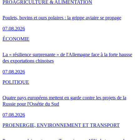
PRO
AGRICULTURE & ALIMENTATION
Poulets, bovins et ours polaires : la grippe aviaire se propage
07.08.2026
ÉCONOMIE
La « résilience surprenante » de l'Allemagne face à la forte hausse
des exportations chinoises
07.08.2026
POLITIQUE
Quatre pays européens mettent en garde contre les projets de la
Russie pour l'Ossétie du Sud
07.08.2026
PRO
ENERGIE, ENVIRONNEMENT ET TRANSPORT