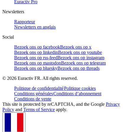
Euractiv Pro
Newsletters
Rapporteur
Newsletters en anglais
Social
Bezoek ons op facebook
Bezoek ons op x
Bezoek ons op linkedin
Bezoek ons op youtube
Bezoek ons op rss-feed
Bezoek ons op instagram
Bezoek ons op mastodon
Bezoek ons op telegram
Bezoek ons op bluesky
Bezoek ons op threads
©
2026
Euractiv FR. All rights reserved.
Politique de confidentialité
Politique cookies
Conditions générales
Conditions d’abonnement
Conditions de vente
This site is protected by reCAPTCHA, and the Google
Privacy
Policy
and
Terms of Service
apply.