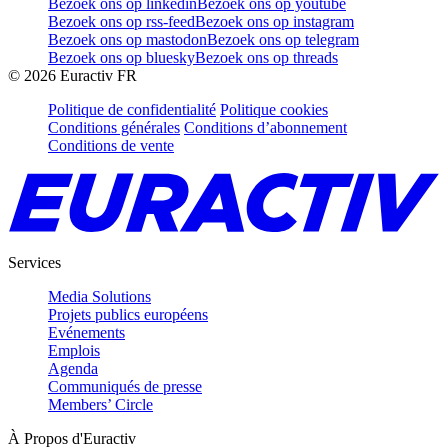
Bezoek ons op linkedin
Bezoek ons op youtube
Bezoek ons op rss-feed
Bezoek ons op instagram
Bezoek ons op mastodon
Bezoek ons op telegram
Bezoek ons op bluesky
Bezoek ons op threads
©
2026
Euractiv FR
Politique de confidentialité
Politique cookies
Conditions générales
Conditions d’abonnement
Conditions de vente
Services
Media Solutions
Projets publics européens
Evénements
Emplois
Agenda
Communiqués de presse
Members’ Circle
À Propos d'Euractiv