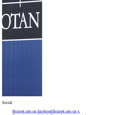
Social
Bezoek ons op facebook
Bezoek ons op x