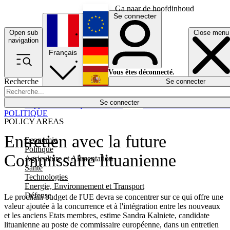
Ga naar de hoofdinhoud
Se connecter
Open sub
Close menu
English
navigation
Français
Deutsch
Vous êtes déconnecté.
Recherche
Se connecter
Español
Lumières éteintes
Se connecter
Rapporteur
Politique
Économie
Newsletters
Evénements
Em
POLITIQUE
POLICY AREAS
Entretien avec la future
Economie
Politique
Commissaire lituanienne
Agriculture et Alimentation
Santé
Technologies
Energie, Environnement et Transport
Défense
Le prochain budget de l'UE devra se concentrer sur ce qui offre une
valeur ajoutée à la concurrence et à l'intégration entre les nouveaux
et les anciens Etats membres, estime Sandra Kalniete, candidate
lituanienne au poste de commissaire européenne, dans un entretien