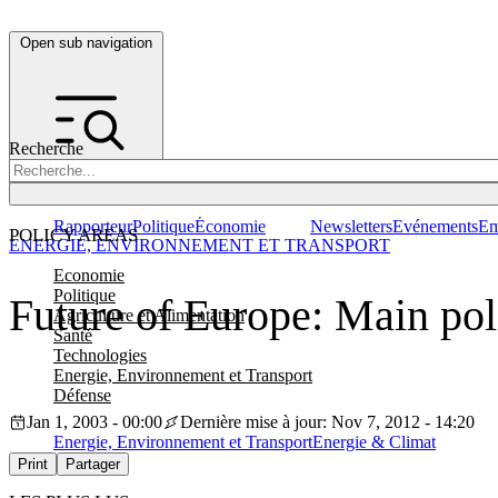
Open sub navigation
Recherche
Rapporteur
Politique
Économie
Newsletters
Evénements
Em
POLICY AREAS
ENERGIE, ENVIRONNEMENT ET TRANSPORT
Economie
Politique
Future of Europe: Main pol
Agriculture et Alimentation
Santé
Technologies
Energie, Environnement et Transport
Défense
Jan 1, 2003 - 00:00
Dernière mise à jour: Nov 7, 2012 - 14:20
Energie, Environnement et Transport
Energie & Climat
Print
Partager