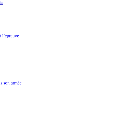
ts
à l’épreuve
ns son armée