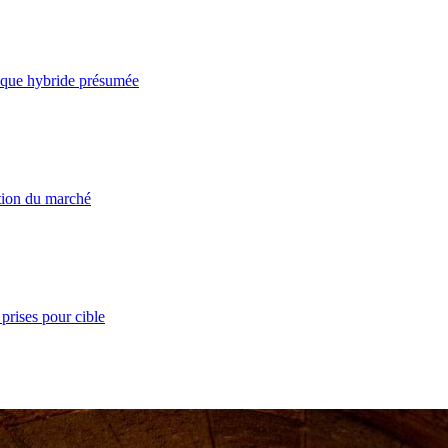
taque hybride présumée
ation du marché
prises pour cible