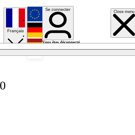
Se connecter
Close menu
English
Français
Deutsch
Vous êtes déconnecté.
Se connecter
Español
Lumières éteintes
10