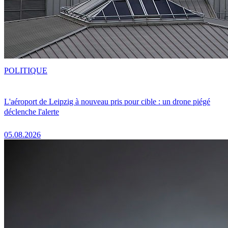
POLITIQUE
L'aéroport de Leipzig à nouveau pris pour cible : un drone piégé
déclenche l'alerte
05.08.2026