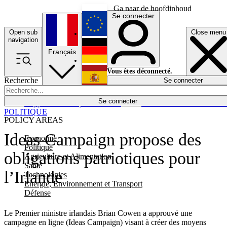
Ga naar de hoofdinhoud
Se connecter
Open sub
Close menu
English
navigation
Français
Deutsch
Vous êtes déconnecté.
Recherche
Se connecter
Español
Lumières éteintes
Se connecter
Rapporteur
Politique
Économie
Newsletters
Evénements
Em
POLITIQUE
POLICY AREAS
Ideas Campaign propose des
Economie
Politique
obligations patriotiques pour
Agriculture et Alimentation
Santé
l’Irlande
Technologies
Energie, Environnement et Transport
Défense
Le Premier ministre irlandais Brian Cowen a approuvé une
campagne en ligne (Ideas Campaign) visant à créer des moyens