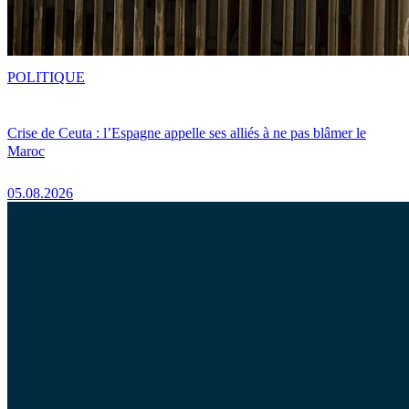
POLITIQUE
Crise de Ceuta : l’Espagne appelle ses alliés à ne pas blâmer le
Maroc
05.08.2026