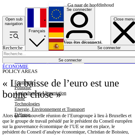
Ga naar de hoofdinhoud
Se connecter
Open sub
Close menu
English
navigation
Français
Deutsch
Vous êtes déconnecté.
Recherche
Se connecter
Español
Lumières éteintes
Se connecter
Rapporteur
Politique
Économie
Newsletters
Evénements
Em
ÉCONOMIE
POLICY AREAS
« La baisse de l’euro est une
Economie
Politique
bonne chose »
Agriculture et Alimentation
Santé
Technologies
Energie, Environnement et Transport
Défense
Alors qu’une nouvelle réunion de l’Eurogroupe à lieu à Bruxelles et
que le groupe de travail présidé par le président du Conseil européen
sur la gouvernance économique de l’UE se met en place, le
président du Conseil d’analyse économique, Christian de Boissieu,