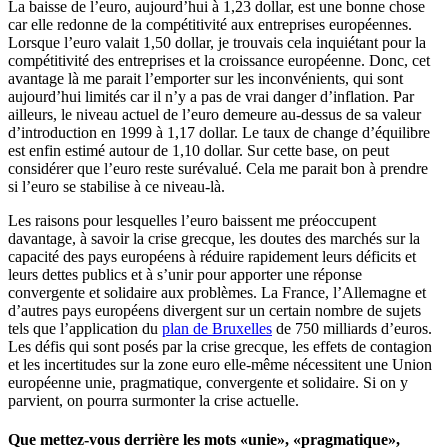
La baisse de l’euro, aujourd’hui à 1,23 dollar, est une bonne chose
car elle redonne de la compétitivité aux entreprises européennes.
Lorsque l’euro valait 1,50 dollar, je trouvais cela inquiétant pour la
compétitivité des entreprises et la croissance européenne. Donc, cet
avantage là me parait l’emporter sur les inconvénients, qui sont
aujourd’hui limités car il n’y a pas de vrai danger d’inflation. Par
ailleurs, le niveau actuel de l’euro demeure au-dessus de sa valeur
d’introduction en 1999 à 1,17 dollar. Le taux de change d’équilibre
est enfin estimé autour de 1,10 dollar. Sur cette base, on peut
considérer que l’euro reste surévalué. Cela me parait bon à prendre
si l’euro se stabilise à ce niveau-là.
Les raisons pour lesquelles l’euro baissent me préoccupent
davantage, à savoir la crise grecque, les doutes des marchés sur la
capacité des pays européens à réduire rapidement leurs déficits et
leurs dettes publics et à s’unir pour apporter une réponse
convergente et solidaire aux problèmes. La France, l’Allemagne et
d’autres pays européens divergent sur un certain nombre de sujets
tels que l’application du
plan de Bruxelles
de 750 milliards d’euros.
Les défis qui sont posés par la crise grecque, les effets de contagion
et les incertitudes sur la zone euro elle-même nécessitent une Union
européenne unie, pragmatique, convergente et solidaire. Si on y
parvient, on pourra surmonter la crise actuelle.
Que mettez-vous derrière les mots «unie», «pragmatique»,