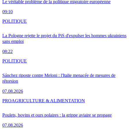
Le véritable problème de la politique migratoire européenne
09:10
POLITIQUE
La Pologne rejette le projet du PiS d'expulser les hommes ukrainiens
sans emploi
08:22
POLITIQUE
Sánchez riposte contre Meloni : l'Italie menacée de mesures de
rétorsion
07.08.2026
PRO
AGRICULTURE & ALIMENTATION
Poulets, bovins et ours polaires : la grippe aviaire se propage
07.08.2026