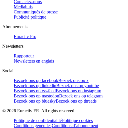
Contactez-nous
Mediahuis
Communiqués de presse
Publicité politique
Abonnements
Euractiv Pro
Newsletters
Rapporteur
Newsletters en anglais
Social
Bezoek ons op facebook
Bezoek ons op x
Bezoek ons op linkedin
Bezoek ons op youtube
Bezoek ons op rss-feed
Bezoek ons op instagram
Bezoek ons op mastodon
Bezoek ons op telegram
Bezoek ons op bluesky
Bezoek ons op threads
©
2026
Euractiv FR. All rights reserved.
Politique de confidentialité
Politique cookies
Conditions générales
Conditions d’abonnement