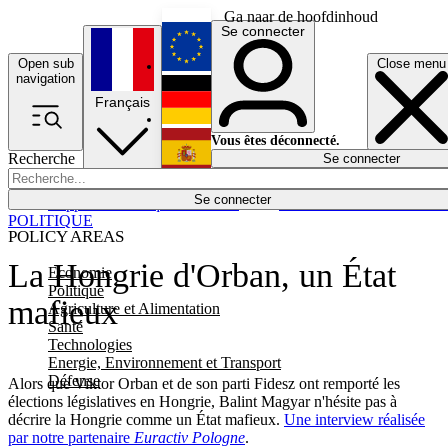
Ga naar de hoofdinhoud
Se connecter
Open sub
Close menu
English
navigation
Français
Deutsch
Vous êtes déconnecté.
Recherche
Se connecter
Español
Lumières éteintes
Se connecter
Rapporteur
Politique
Économie
Newsletters
Evénements
Em
POLITIQUE
POLICY AREAS
La Hongrie d'Orban, un État
Economie
Politique
mafieux
Agriculture et Alimentation
Santé
Technologies
Energie, Environnement et Transport
Défense
Alors que Viktor Orban et de son parti Fidesz ont remporté les
élections législatives en Hongrie, Balint Magyar n'hésite pas à
décrire la Hongrie comme un État mafieux.
Une interview réalisée
par notre partenaire
Euractiv Pologne
.