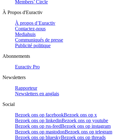
Members’ Circle
À Propos d'Euractiv
À propos d’Euractiv
Contactez-nous
Mediahuis
Communiqués de presse
Publicité politique
Abonnements
Euractiv Pro
Newsletters
Rapporteur
Newsletters en anglais
Social
Bezoek ons op facebook
Bezoek ons op x
Bezoek ons op linkedin
Bezoek ons op youtube
Bezoek ons op rss-feed
Bezoek ons op instagram
Bezoek ons op mastodon
Bezoek ons op telegram
Bezoek ons op bluesky
Bezoek ons op threads