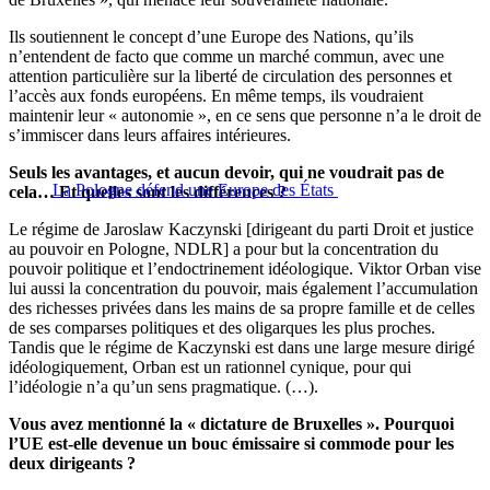
Ils soutiennent le concept d’une Europe des Nations, qu’ils
n’entendent de facto que comme un marché commun, avec une
attention particulière sur la liberté de circulation des personnes et
l’accès aux fonds européens. En même temps, ils voudraient
maintenir leur « autonomie », en ce sens que personne n’a le droit de
s’immiscer dans leurs affaires intérieures.
Seuls les avantages, et aucun devoir, qui ne voudrait pas de
La Pologne défend une Europe des États
cela… Et quelles sont les différences ?
Le régime de Jaroslaw Kaczynski [dirigeant du parti Droit et justice
au pouvoir en Pologne, NDLR] a pour but la concentration du
pouvoir politique et l’endoctrinement idéologique. Viktor Orban vise
lui aussi la concentration du pouvoir, mais également l’accumulation
des richesses privées dans les mains de sa propre famille et de celles
de ses comparses politiques et des oligarques les plus proches.
Tandis que le régime de Kaczynski est dans une large mesure dirigé
idéologiquement, Orban est un rationnel cynique, pour qui
l’idéologie n’a qu’un sens pragmatique. (…).
Vous avez mentionné la « dictature de Bruxelles ». Pourquoi
l’UE est-elle devenue un bouc émissaire si commode pour les
deux dirigeants ?