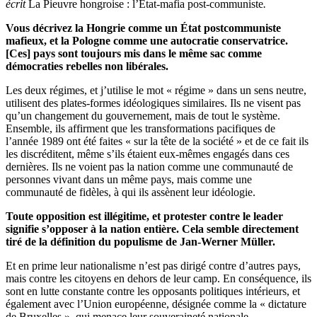
écrit
La Pieuvre hongroise : l’État-mafia post-communiste
.
Vous décrivez la Hongrie comme un État postcommuniste
mafieux, et la Pologne comme une autocratie conservatrice.
[Ces] pays sont toujours mis dans le même sac comme
démocraties rebelles non libérales.
Les deux régimes, et j’utilise le mot « régime » dans un sens neutre,
utilisent des plates-formes idéologiques similaires. Ils ne visent pas
qu’un changement du gouvernement, mais de tout le système.
Ensemble, ils affirment que les transformations pacifiques de
l’année 1989 ont été faites « sur la tête de la société » et de ce fait ils
les discréditent, même s’ils étaient eux-mêmes engagés dans ces
dernières. Ils ne voient pas la nation comme une communauté de
personnes vivant dans un même pays, mais comme une
communauté de fidèles, à qui ils assènent leur idéologie.
Toute opposition est illégitime, et protester contre le leader
signifie s’opposer à la nation entière. Cela semble directement
tiré de la définition du populisme de Jan-Werner Müller.
Et en prime leur nationalisme n’est pas dirigé contre d’autres pays,
mais contre les citoyens en dehors de leur camp. En conséquence, ils
sont en lutte constante contre les opposants politiques intérieurs, et
également avec l’Union européenne, désignée comme la « dictature
de Bruxelles », qui menace leur souveraineté nationale.