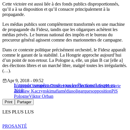
Cette victoire est aussi liée à des fonds publics disproportionnés,
qu’il a à sa disposition et qu’il consacre principalement à la
propagande.
Les médias publics sont complètement transformés en une machine
de propagande du Fidesz, tandis que les oligarques achètent les
médias privés. Le bureau national des impôts et le bureau du
procureur général agissent comme des marionnettes de campagne.
Dans ce contexte politique précisément orchestré, le Fidesz apparaît
comme le garant de la stabilité. La Hongrie approche aujourd’hui
d’un point de non-retour. La Pologne a, elle, un plan B car [elle a]
des élections libres et un marché libre, malgré toutes les irrégularités.
(…).
Apr 9, 2018 - 09:52
L’agenda européen croule sous les élections à risque en
Politique
Corruption
Droit et justice
Élections
Fidesz
Hongrie
2018
Jaroslaw Kaczynski
mafia
médias
oligarques
opposition
PiS
Pologne
Viktor Orban
Print
Partager
LES PLUS LUS
PRO
SANTÉ