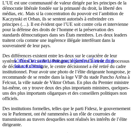
L’UE est une communauté de valeur dirigée par les principes de la
démocratie libérale fondée sur la primauté du droit, la liberté des
médias, etc. Mais si la concentration du pouvoir est l’ambition de
Kaczynski et Orban, ils se sentent autorisés à enfreindre ces
principes (…). Il est évident que l’UE soit contre cela et intervienne
pour la défense des droits de l’homme et la préservation des
standards démocratiques dans ses États membres. Les deux leaders
traitent cela comme une ingérence illégale interférant dans la
souveraineté de leur pays.
Des différences existent entre les deux sur le caractère de leur
L’idée d’un carton jaune pour défendre l’État de droit
système. Dans le cas de la Pologne, le parti est le cœur du processus
fait son chemin
de décision. En Hongrie, le centre décisionnel a été retiré du cadre
institutionnel. Pour avoir une photo de l’élite dirigeante hongroise, je
recommande de se rendre dans la loge VIP du stade Pancho Aréna à
Felcsut, la ville natale de Viktor Orban. En plus du Premier ministre
lui-même, on y trouve deux des plus importants ministres, quelques-
uns des plus importants oligarques et des conseillers politiques non
officiels.
Des institutions formelles, telles que le parti Fidesz, le gouvernement
ou le Parlement, ont été rammenées à un rôle de courroies de
transmission au travers desquelles sont réalisés les intérêts de l’élite
dirigeante.