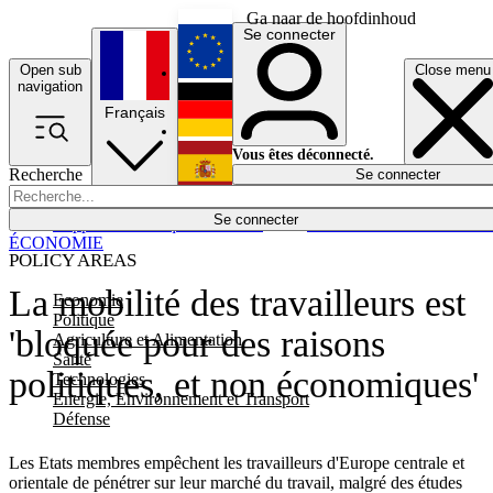
Ga naar de hoofdinhoud
Se connecter
Open sub
Close menu
English
navigation
Français
Deutsch
Vous êtes déconnecté.
Recherche
Se connecter
Español
Lumières éteintes
Se connecter
Rapporteur
Politique
Économie
Newsletters
Evénements
Em
ÉCONOMIE
POLICY AREAS
La mobilité des travailleurs est
Economie
Politique
'bloquée pour des raisons
Agriculture et Alimentation
Santé
politiques, et non économiques'
Technologies
Energie, Environnement et Transport
Défense
Les Etats membres empêchent les travailleurs d'Europe centrale et
orientale de pénétrer sur leur marché du travail, malgré des études