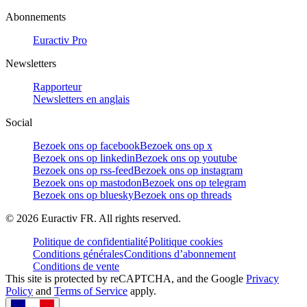
Abonnements
Euractiv Pro
Newsletters
Rapporteur
Newsletters en anglais
Social
Bezoek ons op facebook
Bezoek ons op x
Bezoek ons op linkedin
Bezoek ons op youtube
Bezoek ons op rss-feed
Bezoek ons op instagram
Bezoek ons op mastodon
Bezoek ons op telegram
Bezoek ons op bluesky
Bezoek ons op threads
©
2026
Euractiv FR. All rights reserved.
Politique de confidentialité
Politique cookies
Conditions générales
Conditions d’abonnement
Conditions de vente
This site is protected by reCAPTCHA, and the Google
Privacy
Policy
and
Terms of Service
apply.