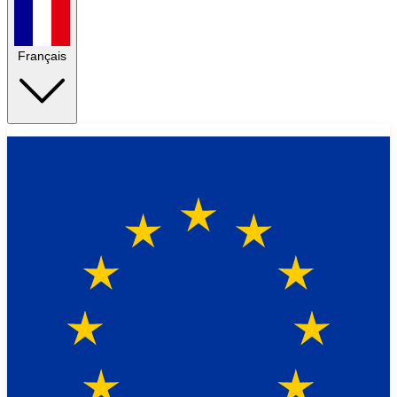
Français