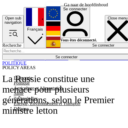
Ga naar de hoofdinhoud
Se connecter
Open sub
Close menu
English
navigation
Français
Deutsch
Vous êtes déconnecté.
Recherche
Se connecter
Español
Lumières éteintes
Se connecter
Rapporteur
Politique
Économie
Newsletters
Evénements
Em
POLITIQUE
POLICY AREAS
La Russie constitue une
Economie
Politique
menace pour plusieurs
Agriculture et Alimentation
Santé
générations, selon le Premier
Technologies
Energie, Environnement et Transport
ministre letton
Défense