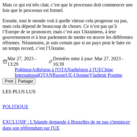
Mais ce qui est très clair, c’est que le processus doit commencer une
fois que le processus est formel.
Ensuite, tout le monde voit à quelle vitesse cela progresse ou pas,
mais cela dépend de beaucoup de choses. Ce n’est pas qu’à
l’Europe de se prononcer, mais c’est aux Ukrainiens, à leur
gouvernement et à leur parlement de mettre en œuvre les différentes
réformes. Néanmoins, je suis certain que si un pays peut le faire en
un temps record, c’est l’Ukraine.
Mar 27, 2023 -
Dernière mise à jour: Mar 27, 2023 -
13:29
16:39
Politique
Adhésion à l'OTAN
adhésion à l'UE
Chine
International
OTAN
Russie
UE-Ukraine
Vladimir Poutine
Print
Partager
LES PLUS LUS
POLITIQUE
EXCLUSIF : L'Islande demande à Bruxelles de ne pas s'immiscer
dans son référendum sur l'UE