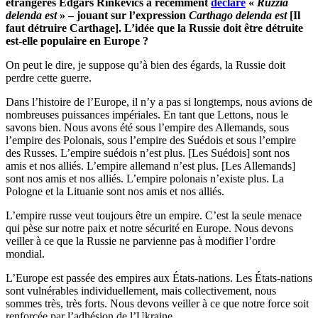
étrangères Edgars Rinkēvičs a récemment
déclaré
«
Ruzzia
delenda est
» – jouant sur l’expression
Carthago delenda est
[Il
faut détruire Carthage]. L’idée que la Russie doit être détruite
est-elle populaire en Europe ?
On peut le dire, je suppose qu’à bien des égards, la Russie doit
perdre cette guerre.
Dans l’histoire de l’Europe, il n’y a pas si longtemps, nous avions de
nombreuses puissances impériales. En tant que Lettons, nous le
savons bien. Nous avons été sous l’empire des Allemands, sous
l’empire des Polonais, sous l’empire des Suédois et sous l’empire
des Russes. L’empire suédois n’est plus. [Les Suédois] sont nos
amis et nos alliés. L’empire allemand n’est plus. [Les Allemands]
sont nos amis et nos alliés. L’empire polonais n’existe plus. La
Pologne et la Lituanie sont nos amis et nos alliés.
L’empire russe veut toujours être un empire. C’est la seule menace
qui pèse sur notre paix et notre sécurité en Europe. Nous devons
veiller à ce que la Russie ne parvienne pas à modifier l’ordre
mondial.
L’Europe est passée des empires aux États-nations. Les États-nations
sont vulnérables individuellement, mais collectivement, nous
sommes très, très forts. Nous devons veiller à ce que notre force soit
renforcée par l’adhésion de l’Ukraine.