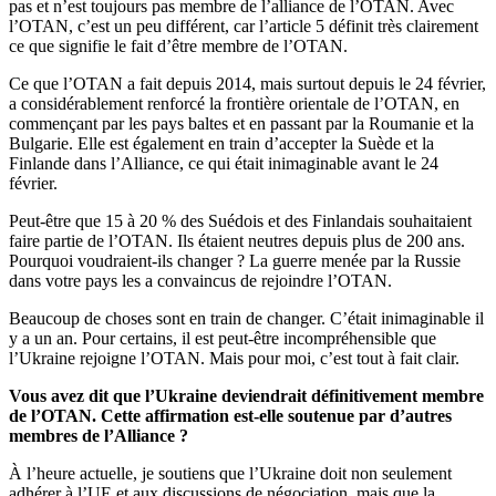
pas et n’est toujours pas membre de l’alliance de l’OTAN. Avec
l’OTAN, c’est un peu différent, car l’article 5 définit très clairement
ce que signifie le fait d’être membre de l’OTAN.
Ce que l’OTAN a fait depuis 2014, mais surtout depuis le 24 février,
a considérablement renforcé la frontière orientale de l’OTAN, en
commençant par les pays baltes et en passant par la Roumanie et la
Bulgarie. Elle est également en train d’accepter la Suède et la
Finlande dans l’Alliance, ce qui était inimaginable avant le 24
février.
Peut-être que 15 à 20 % des Suédois et des Finlandais souhaitaient
faire partie de l’OTAN. Ils étaient neutres depuis plus de 200 ans.
Pourquoi voudraient-ils changer ? La guerre menée par la Russie
dans votre pays les a convaincus de rejoindre l’OTAN.
Beaucoup de choses sont en train de changer. C’était inimaginable il
y a un an. Pour certains, il est peut-être incompréhensible que
l’Ukraine rejoigne l’OTAN. Mais pour moi, c’est tout à fait clair.
Vous avez dit que l’Ukraine deviendrait définitivement membre
de l’OTAN. Cette affirmation est-elle soutenue par d’autres
membres de l’Alliance ?
À l’heure actuelle, je soutiens que l’Ukraine doit non seulement
adhérer à l’UE et aux discussions de négociation, mais que la