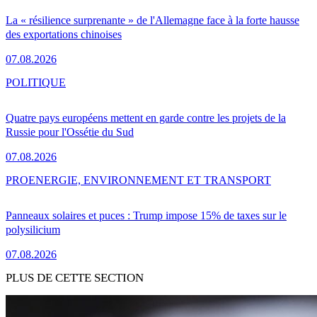
La « résilience surprenante » de l'Allemagne face à la forte hausse
des exportations chinoises
07.08.2026
POLITIQUE
Quatre pays européens mettent en garde contre les projets de la
Russie pour l'Ossétie du Sud
07.08.2026
PRO
ENERGIE, ENVIRONNEMENT ET TRANSPORT
Panneaux solaires et puces : Trump impose 15% de taxes sur le
polysilicium
07.08.2026
PLUS DE CETTE SECTION