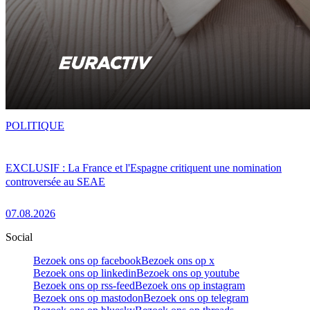
POLITIQUE
EXCLUSIF : La France et l'Espagne critiquent une nomination
controversée au SEAE
07.08.2026
Social
Bezoek ons op facebook
Bezoek ons op x
Bezoek ons op linkedin
Bezoek ons op youtube
Bezoek ons op rss-feed
Bezoek ons op instagram
Bezoek ons op mastodon
Bezoek ons op telegram