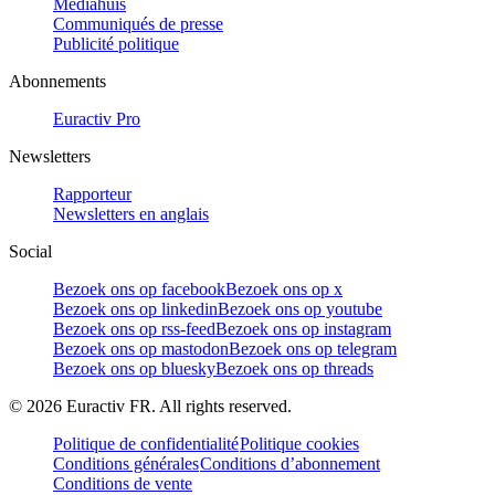
Mediahuis
Communiqués de presse
Publicité politique
Abonnements
Euractiv Pro
Newsletters
Rapporteur
Newsletters en anglais
Social
Bezoek ons op facebook
Bezoek ons op x
Bezoek ons op linkedin
Bezoek ons op youtube
Bezoek ons op rss-feed
Bezoek ons op instagram
Bezoek ons op mastodon
Bezoek ons op telegram
Bezoek ons op bluesky
Bezoek ons op threads
©
2026
Euractiv FR. All rights reserved.
Politique de confidentialité
Politique cookies
Conditions générales
Conditions d’abonnement
Conditions de vente