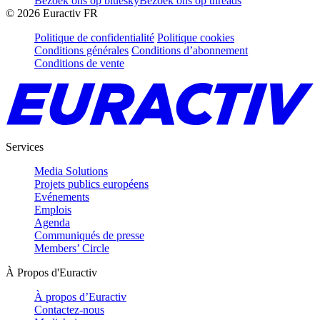
Bezoek ons op bluesky
Bezoek ons op threads
©
2026
Euractiv FR
Politique de confidentialité
Politique cookies
Conditions générales
Conditions d’abonnement
Conditions de vente
Services
Media Solutions
Projets publics européens
Evénements
Emplois
Agenda
Communiqués de presse
Members’ Circle
À Propos d'Euractiv
À propos d’Euractiv
Contactez-nous