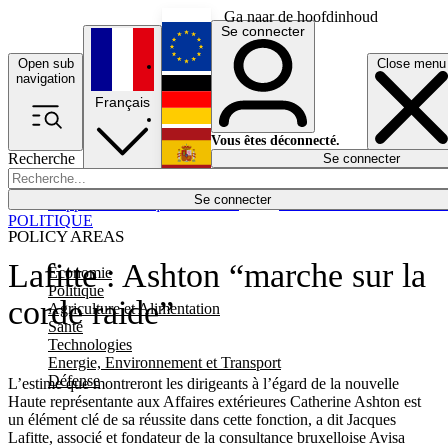
Ga naar de hoofdinhoud
Se connecter
Open sub
Close menu
English
navigation
Français
Deutsch
Vous êtes déconnecté.
Recherche
Se connecter
Español
Lumières éteintes
Se connecter
Rapporteur
Politique
Économie
Newsletters
Evénements
Em
POLITIQUE
POLICY AREAS
Lafitte : Ashton “marche sur la
Economie
Politique
corde raide”
Agriculture et Alimentation
Santé
Technologies
Energie, Environnement et Transport
Défense
L’estime que montreront les dirigeants à l’égard de la nouvelle
Haute représentante aux Affaires extérieures Catherine Ashton est
un élément clé de sa réussite dans cette fonction, a dit Jacques
Lafitte, associé et fondateur de la consultance bruxelloise Avisa