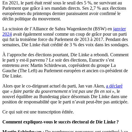
En 2021, le parti était resté sous le seuil des 5 %, ne survivant au
Parlement que grâce à ses mandats directs. Ses 2,7 % aux élections
européennes du printemps dernier paraissaient avoir confirmé le
déclin politique du mouvement.
La scission de l’Alliance de Sahra Wagenknecht (BSW) en
janvier
2024
avait également sonné comme un coup de grâce pour un parti
qui fut la troisième force du Parlement de 2013 à 2017. Pendant des
semaines, Die Linke était crédité de 3 % des voix dans les sondages.
À l’approche des élections pourtant, Die Linke a rebondi. Comment
le parti y est-il parvenu ? Le soir des élections, Euractiv s’est
entretenu avec Martin Schirdewan, coprésident du groupe La
Gauche (The Left) au Parlement européen et ancien co-président de
Die Linke.
Alors que le co-dirigeant actuel du parti, Jan van Aken,
a déclaré
que
« faire partie du gouvernement n’est pas une fin en soi »
, le
nouvel équilibre au Bundestag place désormais Die Linke dans une
position de responsabilité que le parti n’avait peut-être pas anticipée.
Ce qui suit est une transcription éditée.
Comment expliquez-vous le succès électoral de Die Linke ?
Martin Schirdewan
: De nombreuses personnes ont contribué à ce