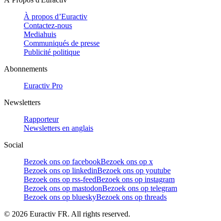
À propos d’Euractiv
Contactez-nous
Mediahuis
Communiqués de presse
Publicité politique
Abonnements
Euractiv Pro
Newsletters
Rapporteur
Newsletters en anglais
Social
Bezoek ons op facebook
Bezoek ons op x
Bezoek ons op linkedin
Bezoek ons op youtube
Bezoek ons op rss-feed
Bezoek ons op instagram
Bezoek ons op mastodon
Bezoek ons op telegram
Bezoek ons op bluesky
Bezoek ons op threads
©
2026
Euractiv FR. All rights reserved.