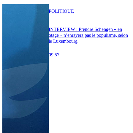
POLITIQUE
INTERVIEW : Prendre Schengen « en
otage » n’enrayera pas le populisme, selon
le Luxembourg
09:57