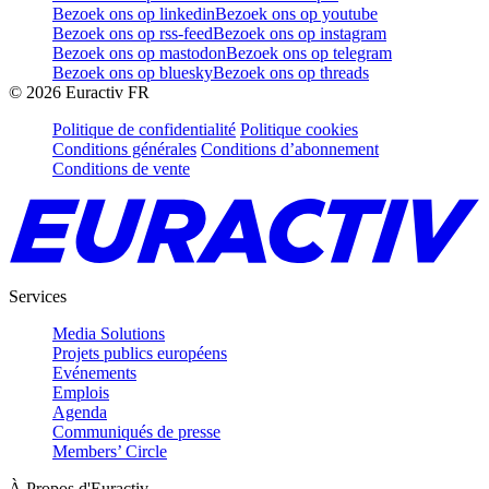
Bezoek ons op linkedin
Bezoek ons op youtube
Bezoek ons op rss-feed
Bezoek ons op instagram
Bezoek ons op mastodon
Bezoek ons op telegram
Bezoek ons op bluesky
Bezoek ons op threads
©
2026
Euractiv FR
Politique de confidentialité
Politique cookies
Conditions générales
Conditions d’abonnement
Conditions de vente
Services
Media Solutions
Projets publics européens
Evénements
Emplois
Agenda
Communiqués de presse
Members’ Circle
À Propos d'Euractiv