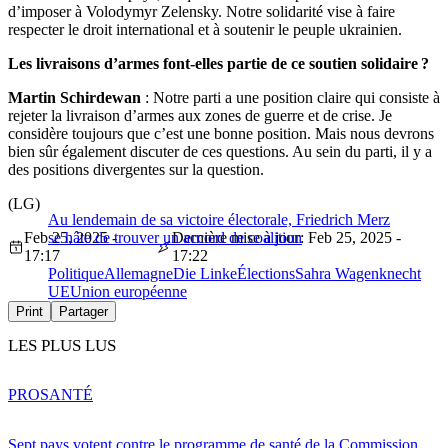
d’imposer à Volodymyr Zelensky. Notre solidarité vise à faire
respecter le droit international et à soutenir le peuple ukrainien.
Les livraisons d’armes font-elles partie de ce soutien solidaire ?
Martin Schirdewan
: Notre parti a une position claire qui consiste à
rejeter la livraison d’armes aux zones de guerre et de crise. Je
considère toujours que c’est une bonne position. Mais nous devrons
bien sûr également discuter de ces questions. Au sein du parti, il y a
des positions divergentes sur la question.
(LG)
Au lendemain de sa victoire électorale, Friedrich Merz
Feb 25, 2025 -
se hâte de trouver un accord de coalition
Dernière mise à jour: Feb 25, 2025 -
17:17
17:22
Politique
Allemagne
Die Linke
Élections
Sahra Wagenknecht
UE
Union européenne
Print
Partager
LES PLUS LUS
PRO
SANTÉ
Sept pays votent contre le programme de santé de la Commission