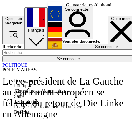
Ga naar de hoofdinhoud
Se connecter
Open sub
Close menu
English
navigation
Français
Deutsch
Vous êtes déconnecté.
Recherche
Se connecter
Español
Lumières éteintes
Se connecter
Rapporteur
Politique
Économie
Newsletters
Evénements
Em
POLITIQUE
POLICY AREAS
Le co-président de La Gauche
Economie
Politique
au Parlement européen se
Agriculture et Alimentation
Santé
félicite du retour de Die Linke
Technologies
Energie, Environnement et Transport
en Allemagne
Défense