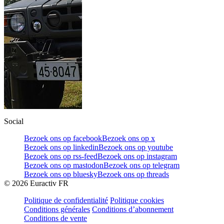
Social
Bezoek ons op facebook
Bezoek ons op x
Bezoek ons op linkedin
Bezoek ons op youtube
Bezoek ons op rss-feed
Bezoek ons op instagram
Bezoek ons op mastodon
Bezoek ons op telegram
Bezoek ons op bluesky
Bezoek ons op threads
©
2026
Euractiv FR
Politique de confidentialité
Politique cookies
Conditions générales
Conditions d’abonnement
Conditions de vente