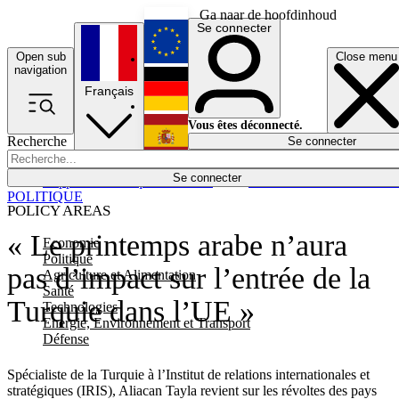
Ga naar de hoofdinhoud
Se connecter
Open sub
Close menu
English
navigation
Français
Deutsch
Vous êtes déconnecté.
Recherche
Se connecter
Español
Lumières éteintes
Se connecter
Rapporteur
Politique
Économie
Newsletters
Evénements
Em
POLITIQUE
POLICY AREAS
« Le printemps arabe n’aura
Economie
Politique
pas d’impact sur l’entrée de la
Agriculture et Alimentation
Santé
Turquie dans l’UE »
Technologies
Energie, Environnement et Transport
Défense
Spécialiste de la Turquie à l’Institut de relations internationales et
stratégiques (IRIS), Aliacan Tayla revient sur les révoltes des pays