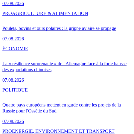
07.08.2026
PRO
AGRICULTURE & ALIMENTATION
Poulets, bovins et ours polaires : la grippe aviaire se propage
07.08.2026
ÉCONOMIE
La « résilience surprenante » de l'Allemagne face à la forte hausse
des exportations chinoises
07.08.2026
POLITIQUE
Quatre pays européens mettent en garde contre les projets de la
Russie pour l'Ossétie du Sud
07.08.2026
PRO
ENERGIE, ENVIRONNEMENT ET TRANSPORT