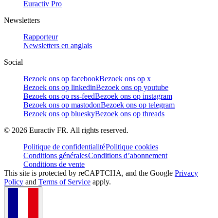
Euractiv Pro
Newsletters
Rapporteur
Newsletters en anglais
Social
Bezoek ons op facebook
Bezoek ons op x
Bezoek ons op linkedin
Bezoek ons op youtube
Bezoek ons op rss-feed
Bezoek ons op instagram
Bezoek ons op mastodon
Bezoek ons op telegram
Bezoek ons op bluesky
Bezoek ons op threads
©
2026
Euractiv FR. All rights reserved.
Politique de confidentialité
Politique cookies
Conditions générales
Conditions d’abonnement
Conditions de vente
This site is protected by reCAPTCHA, and the Google
Privacy
Policy
and
Terms of Service
apply.