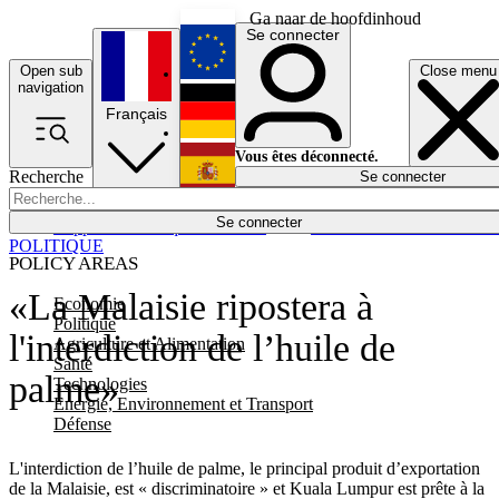
Ga naar de hoofdinhoud
Se connecter
Open sub
Close menu
English
navigation
Français
Deutsch
Vous êtes déconnecté.
Recherche
Se connecter
Español
Lumières éteintes
Se connecter
Rapporteur
Politique
Économie
Newsletters
Evénements
Em
POLITIQUE
POLICY AREAS
«La Malaisie ripostera à
Economie
Politique
l'interdiction de l’huile de
Agriculture et Alimentation
Santé
palme»
Technologies
Energie, Environnement et Transport
Défense
L'interdiction de l’huile de palme, le principal produit d’exportation
de la Malaisie, est « discriminatoire » et Kuala Lumpur est prête à la