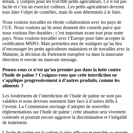
terrain, y compris pour les 650 000 petits agriculteurs. Ce n’est pas
facile et c’est un exercice coûteux. Les petits agriculteurs devront
tous faire l’objet de contrôles, mais ils sont déterminés à le faire.
Nous voulons travailler en étroite collaboration avec les pays de
l’UE. Nous voulons qu’ils nous donnent des conseils parce que
nous voulons être durables ; c’est important avant tout pour notre
pays. Nous voulons travailler avec l’Europe pour faire accepter la
certification MSPO. Mais permettez-moi de souligner qu’au lieu
d’encourager les petits agriculteurs malaisiens et de travailler avec la
Malaisie, la décision du Parlement européen va dans la mauvaise
direction et envoie un mauvais message.
Pensez-vous ce n’est qu’un premier pas dans la lutte contre
l’huile de palme ? Craignez-vous que cette interdiction ne
s’applique progressivement à d’autres produits, comme les
aliments ?
Les fondements de l’interdiction de l’huile de palme ne sont pas
valables et nous devrons surement faire face à d’autres défis à
l’avenir. La Commission envisage d’adopter de nouvelles
réglementations sur l’huile de palme ; cette situation sera vivement
contestée et pourrait encore aggraver la discrimination et l’inégalité
de traitement.
L’huile de palme est la culture la plus efficace et rentable au monde.