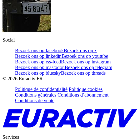
Social
Bezoek ons op facebook
Bezoek ons op x
Bezoek ons op linkedin
Bezoek ons op youtube
Bezoek ons op rss-feed
Bezoek ons op instagram
Bezoek ons op mastodon
Bezoek ons op telegram
Bezoek ons op bluesky
Bezoek ons op threads
©
2026
Euractiv FR
Politique de confidentialité
Politique cookies
Conditions générales
Conditions d’abonnement
Conditions de vente
Services