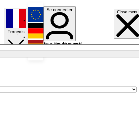
Se connecter
Close menu
English
Français
Deutsch
Vous êtes déconnecté.
Se connecter
Español
Lumières éteintes