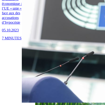
économique :
l’UE « unie »
face aux des
accusations
d’hypocrisie
05.10.2023
7 MINUTES