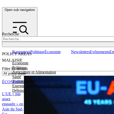
Open sub navigation
Recherche
Rapporteur
Politique
Économie
Newsletters
Evénements
Em
POLICY AREAS
MALAISIE
Economie
Politique
Filter by section
Agriculture et Alimentation
Santé
Technologies
ÉCONOMIE
Energie, Environnement et Transport
Défense
L’UE « pas
assez
engagée » en
Asie du Sud-