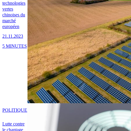
technologies
vertes
chinoises du
marché
européen
21.11.2023
5 MINUTES
POLITIQUE
Lutte contre
le chantage