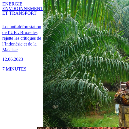
ENERGIE,
ENVIRONNEMENT
ET TRANSPORT
Loi anti-déforestation
de l’UE : Bruxelles
rejette les critiques de
l’Indonésie et de la
Malaisie
12.06.2023
7 MINUTES