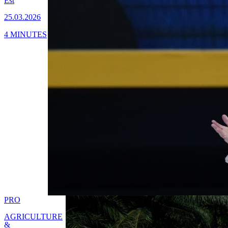
Est
25.03.2026
4 MINUTES
PRO
AGRICULTURE
&