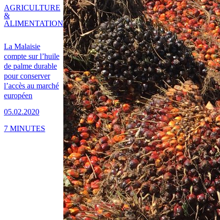
AGRICULTURE
&
ALIMENTATION
La Malaisie
compte sur l’huile
de palme durable
pour conserver
l’accès au marché
européen
05.02.2020
7 MINUTES