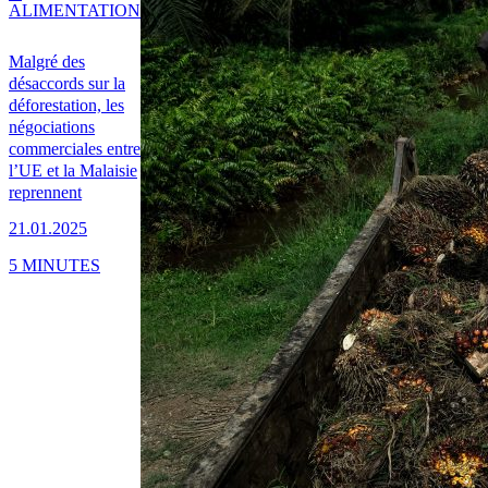
ALIMENTATION
Malgré des
désaccords sur la
déforestation, les
négociations
commerciales entre
l’UE et la Malaisie
reprennent
21.01.2025
5 MINUTES