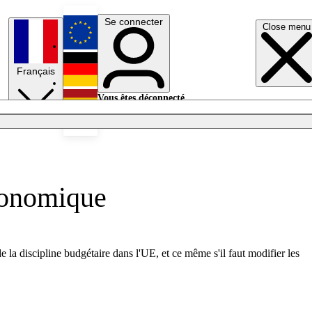
Se connecter
Close menu
English
Français
Deutsch
Vous êtes déconnecté.
Se connecter
Español
Lumières éteintes
économique
a discipline budgétaire dans l'UE, et ce même s'il faut modifier les