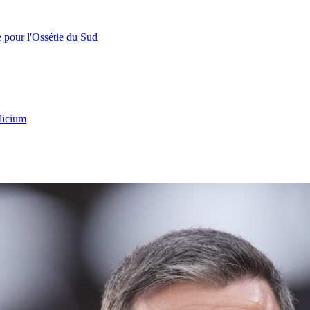
e pour l'Ossétie du Sud
licium