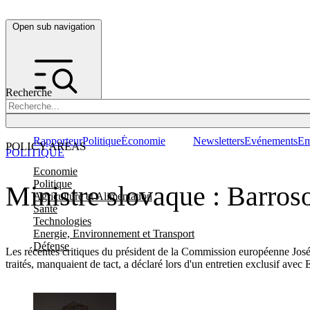
Open sub navigation
Recherche
Rapporteur
Politique
Économie
Newsletters
Evénements
Em
POLICY AREAS
POLITIQUE
Economie
Politique
Ministre slovaque : Barroso
Agriculture et Alimentation
Santé
Technologies
Energie, Environnement et Transport
Défense
Les récentes critiques du président de la Commission européenne José 
traités, manquaient de tact, a déclaré lors d'un entretien exclusif a