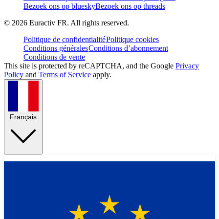
Bezoek ons op bluesky
Bezoek ons op threads
©
2026
Euractiv FR. All rights reserved.
Politique de confidentialité
Politique cookies
Conditions générales
Conditions d’abonnement
Conditions de vente
This site is protected by reCAPTCHA, and the Google
Privacy
Policy
and
Terms of Service
apply.
Français