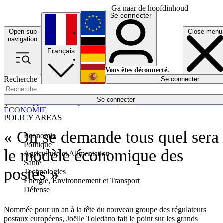
Ga naar de hoofdinhoud
Se connecter
Open sub
Close menu
English
navigation
Français
Deutsch
Vous êtes déconnecté.
Recherche
Se connecter
Español
Lumières éteintes
Se connecter
Rapporteur
Politique
Économie
Newsletters
Evénements
Em
ÉCONOMIE
POLICY AREAS
« On se demande tous quel sera
Economie
Politique
le modèle économique des
Agriculture et Alimentation
Santé
postes »
Technologies
Energie, Environnement et Transport
Défense
Nommée pour un an à la tête du nouveau groupe des régulateurs
postaux européens, Joëlle Toledano fait le point sur les grands