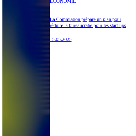
ÉCONOMIE
La Commission prépare un plan pour
réduire la bureaucratie pour les start-ups
15.05.2025